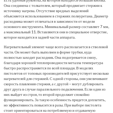
Есть удобная рукоятка, на которой находится большая кнопка.
Она соединена с толкателем, который продвигает стержни к
источнику нагрева. Отсутствие вредных выделений
объясняется использованием в стержнях полиуретана. Диаметр
расходника может отличаться в зависимости от модели
основного инструмента. Минимальный размер составляет 7 мм,
а максимальный 11. Вставляются они в специальное отверстие,
которое находится в задней части аппарата.
Нагревательный элемент чаще всего располагается в стволовой
части. Он может быть выполнен в форме трубки, куда
полностью заходит расходник. Она подогревается снизу,
благодаря хорошей теплопроводности металла температура
быстро распространяется по всей площади. В моделях
пистолетов от топовых производителей присутствует несколько
нагревателей для стержней. С одной стороны, они увеличивают
скорость плавления стержня, а с другой – могут дублировать
друг друга в случае параллельного подключения. Если один из
них выйдет из строя, то второй продолжит спокойно
функционировать. За такую особенность придется доплатить,
но эффективность повысится в разы. При выборе пистолета
стоит ориентироваться на потребляемую и отдаваемую