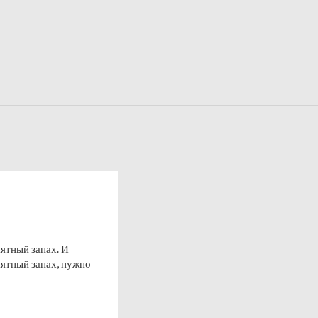
ятный запах. И
онятный запах, нужно