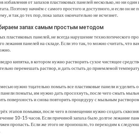
в избавления от запахов пластиковых панелей несколько, но ни один 
тата. Поэтому начнём с самого простого и доступного, и если он не 
у, и так до тех пор, пока запах окончательно не исчезнет.
убираем запах самым простым методом
ых пластиковых панелей, не всегда нарушение технологического проц
го лежания панелей на складе. Если это так, то можно считать, что ва
ложно.
 ведро кипятка, в котором нужно растворить сухое чистящее средств
тельно перемешать раствор, и дать остыть до приемлемой температ
месью нужно тщательно помыть все пластиковые панели и уделить 
к панели помыты, им нужно дать просохнуть, после чего смыть мыль
ить поверхность и снова повторить процедуру с мыльным раствором
трёх этапов помывки, после чего в помещении нужно создать сквозн
ечение 10-15 часов. Если причиной запаха было долгое лежание панел
жен пропасть. Если же этого не произошло, то переходим к следующ
.