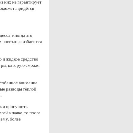
из них не гарантирует
поможет, придётся
есса, иногда это
м повезло, и избавится
о и жидкое средство
уры, которую сможет
особенное внимание
ные разводы тёплой
.
як и просушить
ей в пачке, то после
ему, более