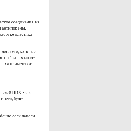
еские соединения, из
и антипирены,
работке пластика
полиоломи, которые
иятный запах может
запаха применяют
анелей ПВХ – это
т него, будет
обенно если панели