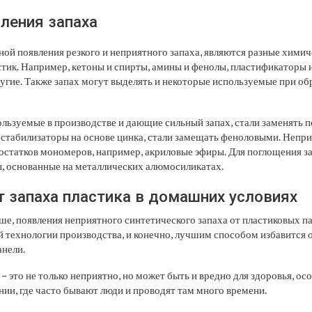
ления запаха
ной появления резкого и неприятного запаха, являются разные химич
стик. Например, кетоны и спирты, амины и фенолы, пластификаторы 
угие. Также запах могут выделять и некоторые используемые при об
льзуемые в производстве и дающие сильный запах, стали заменять 
остабилизаторы на основе цинка, стали замещать феноловыми. Непр
 остатков мономеров, например, акриловые эфиры. Для поглощения 
, основанные на металлических алюмосиликатах.
т запаха пластика в домашних условиях
ше, появления неприятного синтетического запаха от пластиковых п
й технологии производства, и конечно, лучшим способом избавится о
анели.
 – это не только неприятно, но может быть и вредно для здоровья, ос
ии, где часто бывают люди и проводят там много времени.