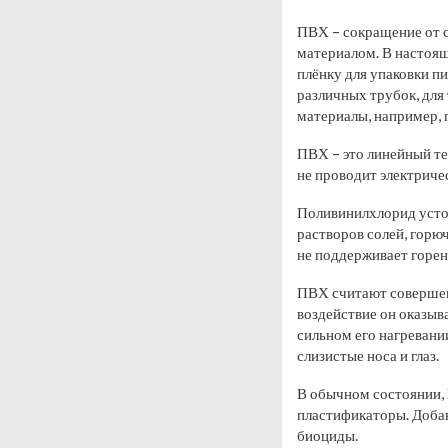
ПВХ – сокращение от с
материалом. В настоящ
плёнку для упаковки п
различных трубок, для
материалы, например, 
ПВХ – это линейный те
не проводит электриче
Поливинилхлорид устой
растворов солей, горюч
не поддерживает горен
ПВХ считают совершенн
воздействие он оказыв
сильном его нагревании
слизистые носа и глаз.
В обычном состоянии, 
пластификаторы. Добав
биоциды.