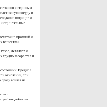
усственно созданным
пластиковую посуду и
 создания шприцов и
о и строительные
достаточно прочный и
их веществах.
газов, металлов и
к трудно загорается и
 состоянии. Вредное
при окислении, при
 сразу влияет на
авляют
и грибков добавляют