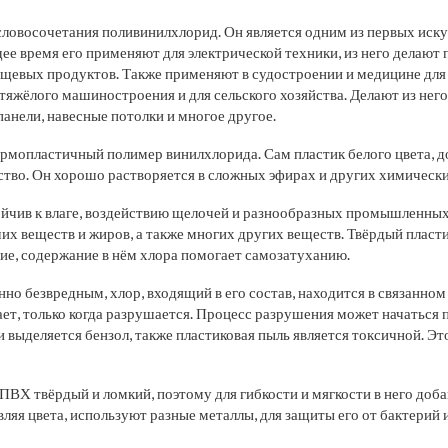
ловосочетания поливинилхлорид. Он является одним из первых иск
ее время его применяют для электрической техники, из него делают 
ищевых продуктов. Также применяют в судостроении и медицине для
 тяжёлого машиностроения и для сельского хозяйства. Делают из нег
панели, навесные потолки и многое другое.
рмопластичный полимер винилхлорида. Сам пластик белого цвета, 
ство. Он хорошо растворяется в сложных эфирах и других химическ
чив к влаге, воздействию щелочей и разнообразных промышленных 
их веществ и жиров, а также многих других веществ. Твёрдый пласти
ие, содержание в нём хлора помогает самозатуханию.
о безвредным, хлор, входящий в его состав, находится в связанном
ает, только когда разрушается. Процесс разрушения может начаться 
 выделяется бензол, также пластиковая пыль является токсичной. Это
ПВХ твёрдый и ломкий, поэтому для гибкости и мягкости в него доб
ляя цвета, используют разные металлы, для защиты его от бактерий 