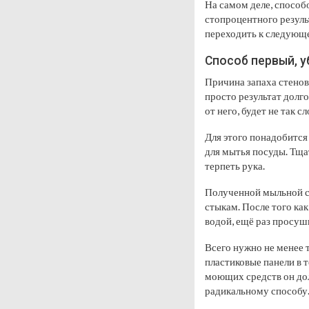
На самом деле, способо
стопроцентного резуль
переходить к следующем
Способ первый, 
Причина запаха стенов
просто результат долго
от него, будет не так с
Для этого понадобится
для мытья посуды. Тща
терпеть рука.
Полученной мыльной с
стыкам. После того ка
водой, ещё раз просуш
Всего нужно не менее 
пластиковые панели в т
моющих средств он дол
радикальному способу