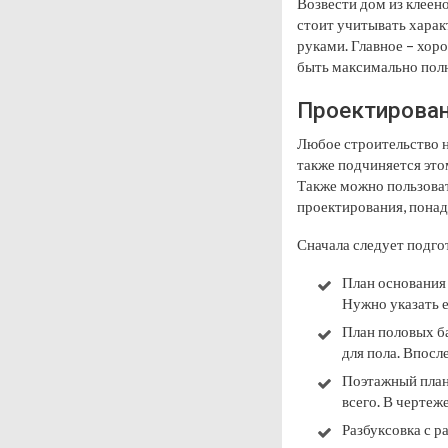
Возвести дом из клеен
стоит учитывать харак
руками. Главное – хор
быть максимально полн
Проектирован
Любое строительство н
также подчиняется это
Также можно пользова
проектирования, понад
Сначала следует подго
План основания
Нужно указать е
План половых б
для пола. Впосл
Поэтажный план
всего. В чертеж
Разбуксовка с р