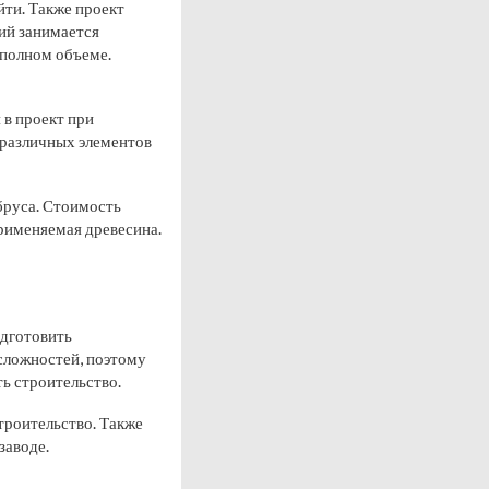
ти. Также проект
ий занимается
 полном объеме.
 в проект при
 различных элементов
бруса. Стоимость
применяемая древесина.
одготовить
сложностей, поэтому
ть строительство.
троительство. Также
заводе.