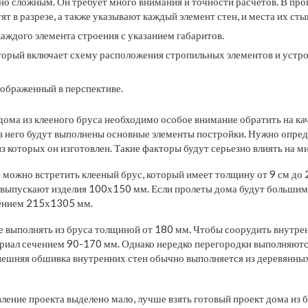
но сложным. Он требует много внимания и точности расчетов. В про
ят в разрезе, а также указывают каждый элемент стен, и места их сты
аждого элемента
строения с указанием габаритов.
оторый включает схему расположения стропильных элементов и устр
зображенный в перспективе.
дома из клееного бруса необходимо особое внимание обратить на ка
из него будут выполнены основные элементы постройки. Нужно опре
из которых он изготовлен. Такие факторы будут серьезно влиять на м
можно встретить клееный брус, который имеет толщину от 9 см до 2
 выпускают изделия 100х150 мм. Если пролеты дома будут большими
чением 215х1305 мм.
 выполнять из бруса толщиной от 180 мм. Чтобы соорудить внутрен
риал сечением 90-170 мм. Однако нередко перегородки выполняются
ешняя обшивка внутренних стен обычно выполняется из деревянных
ление проекта выделено мало, лучше взять готовый проект дома из б