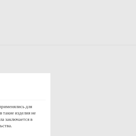
 применялись для
 такие изделия не
ла заключается в
ьства.