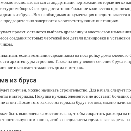
можно воспользоваться стандартными чертежами, которые легко най
тектурном бюро. Сегодня достаточно большое количество организац
я домов из бруса. Вся необходимая документация предоставляется в
а предварительно заверяются в соответствующих инстанциях.
упает проект, останется выбрать древесину и внести свои изменения
ессе создания готовых чертежей все детали планировки и установки
зчиком.
платным, если в компании сделан заказ на постройку дома клееного 
ности архитектуры строения. Также на цену влияет сечение бруса и 
лияние оказывает этажность дома и метраж.
ма из бруса
будет получен, можно начинать строительство. Для начала следует п
нты и материалы. Покупка нужных элементов не доставит больших 
не стоит. После того как все материалы будут готовы, можно начина
жет быть выполнена самостоятельно, чтобы сократить расходы на с
 строительную компанию, чтобы специалисты сделали все вырезы на 