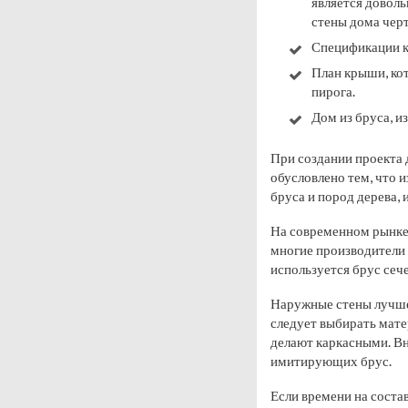
является доволь
стены дома черт
Спецификации к
План крыши
, к
пирога.
Дом из бруса, и
При создании проекта 
обусловлено тем, что 
бруса и пород дерева, 
На современном рынке 
многие производители
используется брус се
Наружные стены лучше
следует выбирать мате
делают каркасными. Вн
имитирующих брус.
Если времени на состав