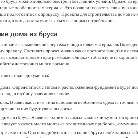
ого бруса можно довольно быстро и без лишних усилий. Однако во в
терные особенности материала. Это позволит возвести сложную ко
ошо подготовиться к процессу. Проекты для строительства домов из
ыми, в них должны учитываться все нормы и требования.
ие дома из бруса
ачинается с выполнения чертежа и подготовки материалов. Возведен
му правилу. Составить проект можно как самостоятельно, так и с п
ться компьютерными программами. Однако чтобы изучить хороший
обится достаточно много времени.
товить такие документы:
 дома.
Определиться с типом и расположением фундамента будет дос
го вид и глубину залегания в почве.
алок.
В зависимости от типа основания необходимо сделать точный 
едствии на них будут уложены доски.
 дома из бруса.
Является одним из самых важных документов проекта
е следует указать место монтажа отопительных приборов, коммуник
азрезами стен.
Она понадобится для создания бруса необходимых габ