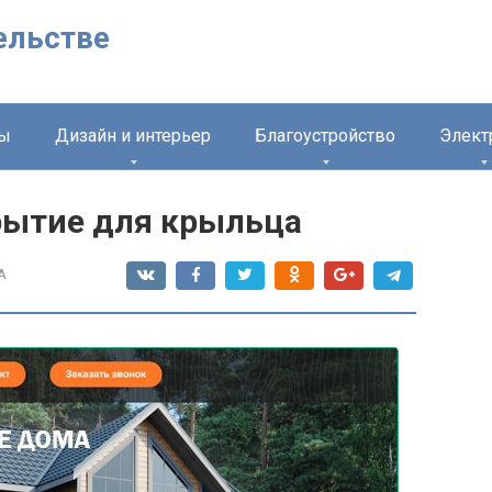
ельстве
лы
Дизайн и интерьер
Благоустройство
Элект
рытие для крыльца
A