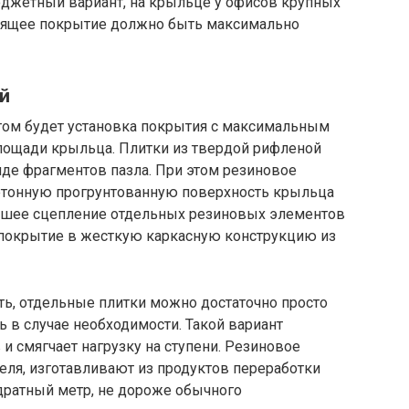
джетный вариант, на крыльце у офисов крупных
зящее покрытие должно быть максимально
й
м будет установка покрытия с максимальным
лощади крыльца. Плитки из твердой рифленой
иде фрагментов пазла. При этом резиновое
етонную прогрунтованную поверхность крыльца
рошее сцепление отдельных резиновых элементов
покрытие в жесткую каркасную конструкцию из
ить, отдельные плитки можно достаточно просто
ь в случае необходимости. Такой вариант
и смягчает нагрузку на ступени. Резиновое
еля, изготавливают из продуктов переработки
вадратный метр, не дороже обычного