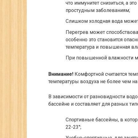
что иммунитет снизиться, а э
простудным заболеваниям;
Слишком холодная вода может
Перегрев может способствова
особенно это становится опас
температура и повышенная вл
При повышенной влажности мо
Внимание!
Комфортной считается темп
температуры воздуха не более чем на 
В зависимости от разновидности водо
бассейне и составляет для разных тип
Спортивные бассейны, в кото
22-23°;
Учебно-спортивные, для занят