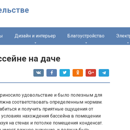
ельстве
лы
Дизайн и интерьер
Благоустройство
Элект
ссейне на даче
 приносило удовольствие и было полезным для
олжна соответствовать определенным нормам.
абиться и получить приятные ощущения от
в условиях нахождения бассейна в помещении
зуя на стенах и потолке помещения конденсат.
е имеет важное значение, и должна быть