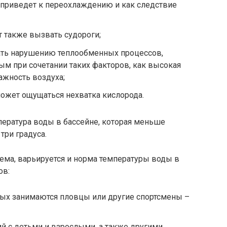
то приведет к переохлаждению и как следствие
 также вызвать судороги;
ть нарушению теплообменных процессов,
ным при сочетании таких факторов, как высокая
ажность воздуха;
жет ощущаться нехватка кислорода.
ература воды в бассейне, которая меньше
три градуса.
ема, варьируется и норма температуры воды в
ов:
рых занимаются пловцы или другие спортсмены –
ий с детьми и взрослыми, а также другими