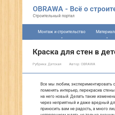
Перейти
OBRAWA - Всё о строит
к
контенту
Строительный портал
Монтаж и строительство
Материа
Краска для стен в де
Рубрика:
Детская
Автор:
OBRAWA
Все мы любим, экспериментировать с 
поменять интерьер, перекрасив стены 
на него новый. Делать такие изменени
через неприятный и даже вредный для 
приносить вам не радость, а много ли
нетерпением ждать не только окончани