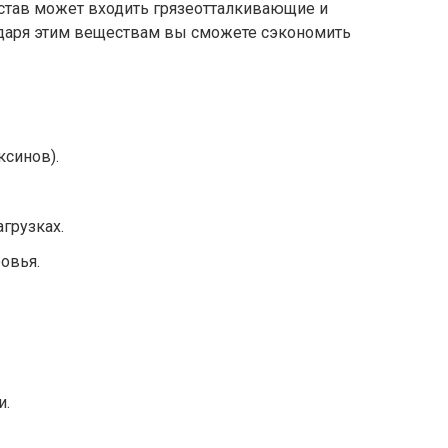
состав может входить грязеотталкивающие и
даря этим веществам вы сможете сэкономить
ксинов).
грузках.
овья.
и.