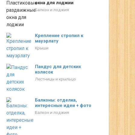
окна для лоджии
Балкон и лоджия
Крепление стропил к
мауэрлату
Крыши
Пандус для детских
колясок
Лестницы и крыльцо
Балконы: отделка,
интересные идеи + фото
Балкон и лоджия