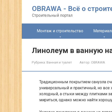
Перейти
OBRAWA - Всё о строит
к
контенту
Строительный портал
Монтаж и строительство
Материа
Линолеум в ванную н
Рубрика:
Ванная и туалет
Автор:
OBRAWA
Традиционным покрытием санузла счи
универсальный и практичный, но все
холодный, а стыки между плитками за
мириться, однако можно найти хорошу