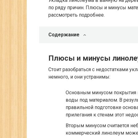
Укладка линолеума в ванную на дере
по ряду причин. Плюсы и минусы мате
рассмотреть подробнее.
Содержание
Плюсы и минусы линоле
Стоит разобраться с недостатками ук
немного, и они устранимы:
Основным минусом покрытия п
воды под материалом. В резуль
правильной подготовке основа
прилегания к стенам этот недос
Вторым минусом считается не
коммерческий линолеум может