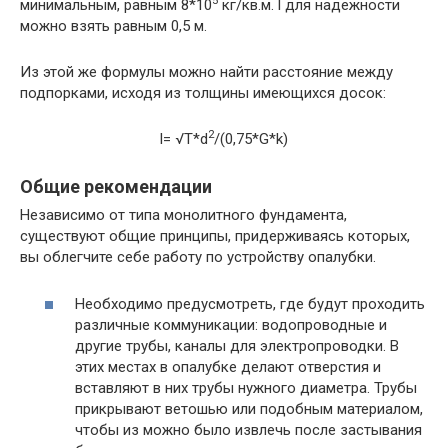
5
минимальным, равным 8*10
кг/кв.м.
l
для надежности
можно взять равным 0,5 м.
Из этой же формулы можно найти расстояние между
подпорками, исходя из толщины имеющихся досок:
2
l= √T*d
/(0,75*G*k)
Общие рекомендации
Независимо от типа монолитного фундамента,
существуют общие принципы, придерживаясь которых,
вы облегчите себе работу по устройству опалубки.
Необходимо предусмотреть, где будут проходить
различные коммуникации: водопроводные и
другие трубы, каналы для электропроводки. В
этих местах в опалубке делают отверстия и
вставляют в них трубы нужного диаметра. Трубы
прикрывают ветошью или подобным материалом,
чтобы из можно было извлечь после застывания