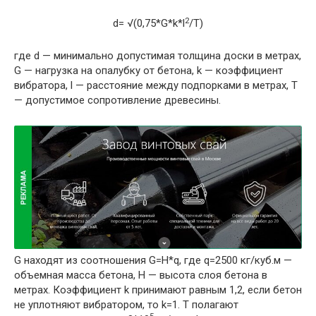
2
d= √(0,75*G*k*l
/T)
где
d
— минимально допустимая толщина доски в метрах,
G
— нагрузка на опалубку от бетона,
k
— коэффициент
вибратора,
l
— расстояние между подпорками в метрах, T
— допустимое сопротивление древесины.
G находят из соотношения
G=H*q
, где
q
=2500 кг/куб.м —
объемная масса бетона,
H
— высота слоя бетона в
метрах. Коэффициент
k
принимают равным 1,2, если бетон
не уплотняют вибратором, то k=1.
Т
полагают