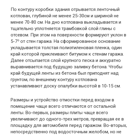
По контуру коробки здания отрывается ленточный
котлован, глубиной не менее 25-30см и шириной не
менее 70-80 см. На дно котлована выкладывается и
тщательно уплотняется трамбовкой слой глины с
отсевом. При этом на поверхности формируют уклон в
о
5-7
от стен гаража. На сформированное основание
укладывается толстая полиэтиленовая пленка, один
край которой приклеивают битумом к стенам гаража.
Далее отсыпается слой крупного песка и аккуратно
выравнивается под будущую заливку бетона. Чтобы
край будущей ленты из бетона был приподнят над
грунтом, по внешнему контуру котлована
устанавливают доску опалубки высотой в 10-15 см.
Размеры и устройство отмостки перед входом в
помещение чаще всего отличаются от остальной
ленты. Во-первых, размеры плиты чаще всего
увеличивают до одного-трех метров, превращая ее в
площадку для автомобиля перед гаражом. Во-вторых,
непосредственно под водосточным желобом, но не