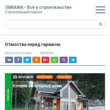
Перейти
OBRAWA - Всё о строительстве
к
Строительный портал
контенту
Поиск:
Отмостка перед гаражом
Малые постройки
OBRAWA