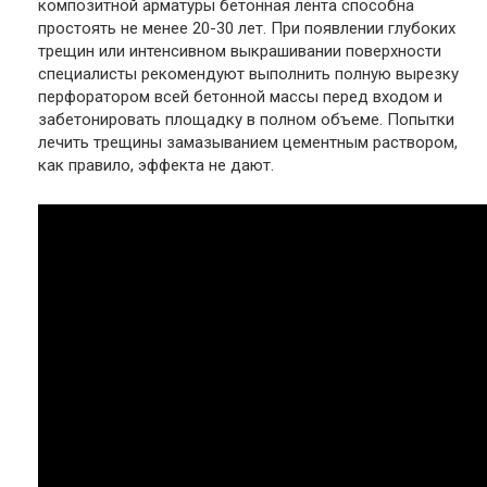
композитной арматуры бетонная лента способна
простоять не менее 20-30 лет. При появлении глубоких
трещин или интенсивном выкрашивании поверхности
специалисты рекомендуют выполнить полную вырезку
перфоратором всей бетонной массы перед входом и
забетонировать площадку в полном объеме. Попытки
лечить трещины замазыванием цементным раствором,
как правило, эффекта не дают.