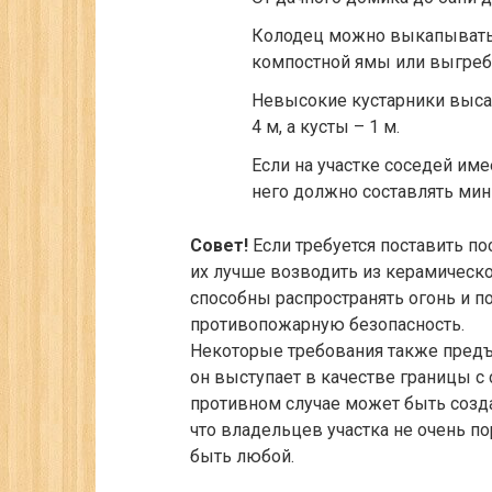
Колодец можно выкапывать 
компостной ямы или выгреб
Невысокие кустарники выса
4 м, а кусты – 1 м.
Если на участке соседей имее
него должно составлять мин
Совет!
Если требуется поставить пос
их лучше возводить из керамическо
способны распространять огонь и п
противопожарную безопасность.
Некоторые требования также предъя
он выступает в качестве границы с
противном случае может быть созда
что владельцев участка не очень п
быть любой.