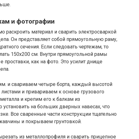
льше.
жам и фотографии
о раскроить материал и сварить электросваркой
цепа. Он представляет собой прямоугольную раму,
атного сечения. Если следовать чертежам, то
лать 150х200 см. Внутри прямоугольной рамы
 проставки, как на фото. Это усилит днище
епа.
м. и свариваем четыре борта, каждый высотой
 листами и привариваем к основе грузового
металла и крепим его к балкам из
 установить на больших дверных навесах, что
зке. Все сваренные части конструкции тщательно
жавчины и покрываем грунтовкой.
резать из металлопрофиля и сварить прицепное