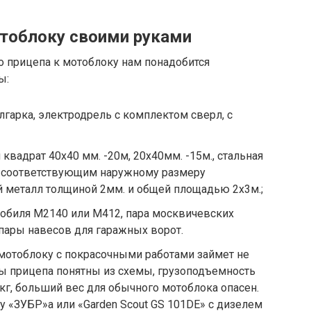
отоблоку своими руками
о прицепа к мотоблоку нам понадобится
ы:
лгарка, электродрель с комплектом сверл, с
квадрат 40х40 мм. -20м, 20х40мм. -15м., стальная
, соответствующим наружному размеру
й металл толщиной 2мм. и общей площадью 2х3м.;
мобиля М2140 или М412, пара москвичевских
 пары навесов для гаражных ворот.
 мотоблоку с покрасочными работами займет не
ты прицепа понятны из схемы, грузоподъемность
г, больший вес для обычного мотоблока опасен.
у «ЗУБР»а или «Garden Scout GS 101DE» с дизелем