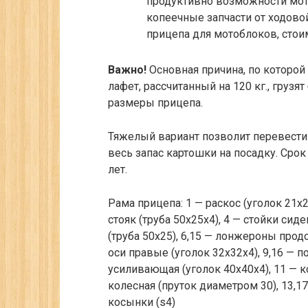
продуктивно возможности мото
копеечные запчасти от ходово
прицепа для мотоблоков, стои
Важно!
Основная причина, по которой 
лафет, рассчитанный на 120 кг., груз
размеры прицепа.
Тяжелый вариант позволит перевести 
весь запас картошки на посадку. Сро
лет.
Рама прицепа:
1
— раскос (уголок 21х2
стояк (труба 50х25х4),
4
— стойки сиден
(труба 50х25),
6,15
— лонжероны продол
оси правые (уголок 32х32х4),
9,16
— по
усиливающая (уголок 40х40х4),
11
— к
колесная (пруток диаметром 30),
13,17
косынки (s4)