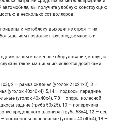
блока. Затратив средства на металлопрофиль и
й автомобиля, вы получите удобную конструкцию
мостью в несколько сот долларов.
прицепы к мотоблоку выходят из строя, — на
ят больше, чем позволяет грузоподъемность и
одним разом и навесное оборудование, и плуг, и
к службы такой машины исчисляется десятками
1х3),
2
— рамка сиденья (уголок 21х21х3),
3
—
ья (уголок 40х40х4),
5,14
— подкосы передние
ьные (уголок 40х40х4),
7,8
— опоры колесной
дкосы задние (труба 50х25),
10
— поперечина
орпус продольного шарнира (труба 58х4),
12
— ось
— лонжероны поперечные (уголок 40х40х4),
18
—