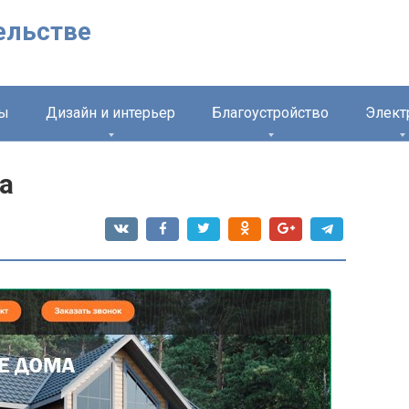
ельстве
лы
Дизайн и интерьер
Благоустройство
Элект
а