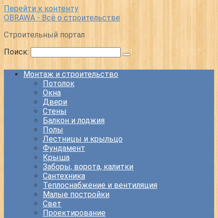
Перейти к контенту
OBRAWA - Всё о строительстве
Строительный портал
Поиск:
Монтаж и строительство
Потолок
Окна
Двери
Стены
Балкон и лоджия
Полы
Лестницы и крыльцо
Фундамент
Крыша
Заборы, ворота, калитки
Сантехника
Теплоснабжение и вентиляция
Малые постройки
Свет
Проектирование