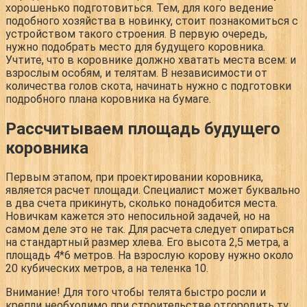
хорошенько подготовиться. Тем, для кого ведение
подобного хозяйства в новинку, стоит познакомиться с
устройством такого строения. В первую очередь,
нужно подобрать место для будущего коровника.
Учтите, что в коровнике должно хватать места всем: и
взрослым особям, и телятам. В независимости от
количества голов скота, начинать нужно с подготовки
подробного плана коровника на бумаге.
Рассчитываем площадь будущего
коровника
Первым этапом, при проектировании коровника,
является расчет площади. Специалист может буквально
в два счета прикинуть, сколько понадобится места.
Новичкам кажется это непосильной задачей, но на
самом деле это не так. Для расчета следует опираться
на стандартный размер хлева. Его высота 2,5 метра, а
площадь 4*6 метров. На взрослую корову нужно около
20 кубических метров, а на теленка 10.
Внимание
! Для того чтобы телята быстро росли и
крепли необходимо при строительстве отгородить ту