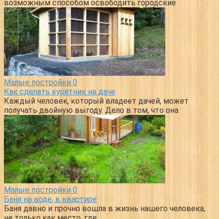
возможным способом освободить городские
Малые постройки
0
Как сделать курятник на даче
Каждый человек, который владеет дачей, может
получать двойную выгоду. Дело в том, что она
Малые постройки
0
Баня на воде, в квартире
Баня давно и прочно вошла в жизнь нашего человека,
не только как место, где