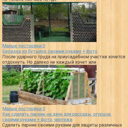
Малые постройки
0
Беседка из бутылок своими руками + фото
После ударного труда на приусадебном участке хочется
отдохнуть. Но далеко не каждый хочет или
Малые постройки
0
Как сделать парник на даче для рассады, огурцов
своими руками + фото, чертежи
Сделать парник своими руками для защиты различных