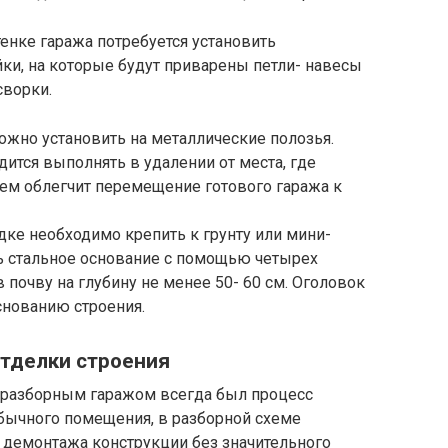
тенке гаража потребуется установить
ки, на которые будут приварены петли- навесы
сворки.
ожно установить на металлические полозья.
дится выполнять в удалении от места, где
рием облегчит перемещение готового гаража к
дке необходимо крепить к грунту или мини-
ь стальное основание с помощью четырех
почву на глубину не менее 50- 60 см. Оголовок
снованию строения.
отделки строения
с разборным гаражом всегда был процесс
 обычного помещения, в разборной схеме
 демонтажа конструкции без значительного