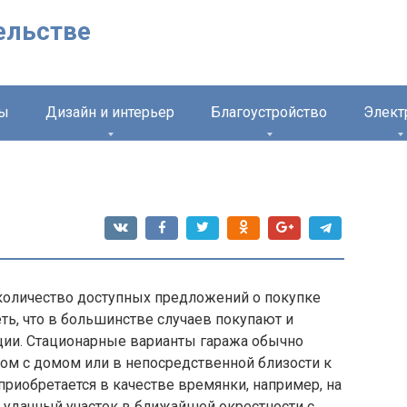
ельстве
лы
Дизайн и интерьер
Благоустройство
Элект
количество доступных предложений о покупке
ть, что в большинстве случаев покупают и
ции. Стационарные варианты гаража обычно
дом с домом или в непосредственной близости к
риобретается в качестве времянки, например, на
ь» удачный участок в ближайшей окрестности с