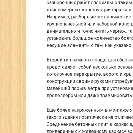
разборочных работ специально таким
длинномерных конструкций гаража и 
Например, разборные металлические г
крупнопанельной
или
наборной
констр
внимательно и точно читать чертеж, т
установить большое количество болто
несущие элементы с тем, как указано 
Второй тип намного проще для сборки.
представляет собой несколько основн
потолочное перекрытие, ворота и кры
конструкции своими руками потребует
малейший порыв ветра при установк
пропеллером или даже травмировать 
Еще более напряженным в монтаже яв
такого здания практически не отличае
Соединение бетонных плит в каркас 
приваренных к железному каркасу ар