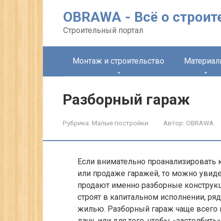
Перейти
OBRAWA - Всё о строит
к
контенту
Строительный портал
Монтаж и строительство
Материа
Разборный гараж
Рубрика:
Малые постройки
Автор:
OBRAWA
Если внимательно проанализировать 
или продаже гаражей, то можно увиде
продают именно разборные конструк
строят в капитальном исполнении, ря
жилью. Разборный гараж чаще всего п
дачу, или для того, чтобы «застолбит