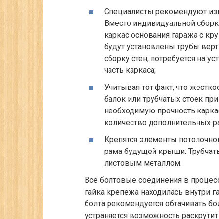
Специалисты рекомендуют изг
Вместо индивидуальной сборки
каркас основания гаража с кр
будут установлены трубы верт
сборку стен, потребуется на 
часть каркаса;
Учитывая тот факт, что жестк
балок или трубчатых стоек пр
необходимую прочность каркас
количество дополнительных ра
Крепятся элементы потолочног
рама будущей крыши. Трубчат
листовым металлом.
Все болтовые соединения в процесс
гайка крепежа находилась внутри г
болта рекомендуется обтачивать бо
устраняется возможность раскрутит