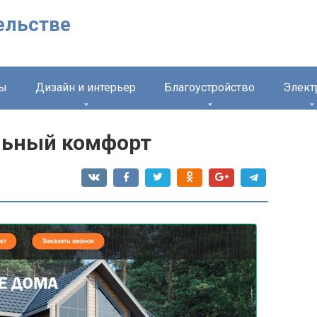
ельстве
лы
Дизайн и интерьер
Благоустройство
Элект
льный комфорт