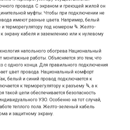
очного провода. С экраном и греющей жилой он
динительной муфты. Чтобы при подключении не
овода имеют разные цвета. Например, белый
 и терморегулятору под номером ¾. Желто-
к экрану кабеля и заземлению или к нулевому
хнология напольного обогрева Национальный
т монтажные работы. Объясняется это тем, что
ко с одного конца. Для правильного подключения
ает цвет провода. Национальный комфорт
Так, белый и синий провод подключается к
ючается к терморегулятору к разъему ¾, а к
ря такой цепи обеспечивается безопасность
ндивидуального УЗО. Особенно на тот случай,
работе теплого пола. Желто-зеленый кабель
ома и защитному экрану.