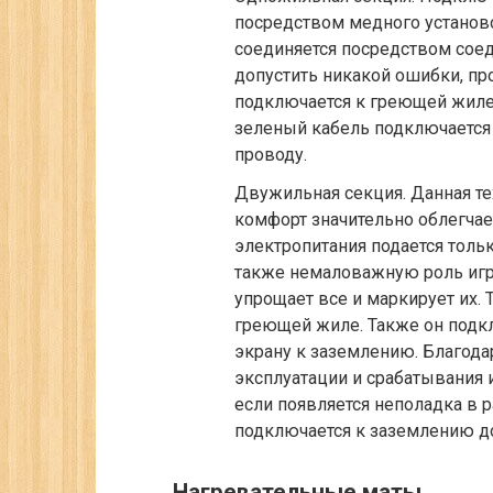
посредством медного установ
соединяется посредством сое
допустить никакой ошибки, пр
подключается к греющей жиле
зеленый кабель подключается 
проводу.
Двужильная секция.
Данная те
комфорт значительно облегчае
электропитания подается толь
также немаловажную роль игр
упрощает все и маркирует их. 
греющей жиле. Также он подкл
экрану к заземлению. Благода
эксплуатации и срабатывания и
если появляется неполадка в 
подключается к заземлению д
Нагревательные маты