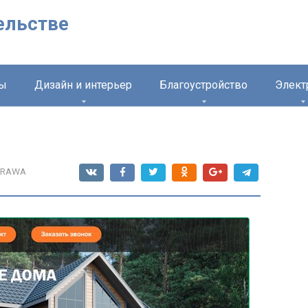
ельстве
лы
Дизайн и интерьер
Благоустройство
Элект
BRAWA