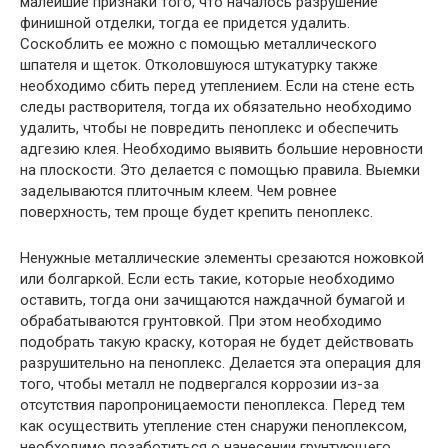
малейшие признаки того, что началось разрушение
финишной отделки, тогда ее придется удалить.
Соскоблить ее можно с помощью металлического
шпателя и щеток. Отколовшуюся штукатурку также
необходимо сбить перед утеплением. Если на стене есть
следы растворителя, тогда их обязательно необходимо
удалить, чтобы не повредить пеноплекс и обеспечить
адгезию клея. Необходимо выявить большие неровности
на плоскости. Это делается с помощью правила. Выемки
заделываются плиточным клеем. Чем ровнее
поверхность, тем проще будет крепить пеноплекс.
Ненужные металлические элементы срезаются ножовкой
или болгаркой. Если есть такие, которые необходимо
оставить, тогда они зачищаются наждачной бумагой и
обрабатываются грунтовкой. При этом необходимо
подобрать такую краску, которая не будет действовать
разрушительно на пеноплекс. Делается эта операция для
того, чтобы металл не подвергался коррозии из-за
отсутствия паропроницаемости пеноплекса. Перед тем
как осуществить утепление стен снаружи пеноплексом,
необходимо позаботиться о нанесении грунтующего