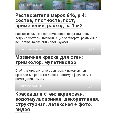
Лакокрасочные
0
Растворители марок 646, р 4:
состав, плотность, гост,
применение, расход на 1 м2
Растворители, это органические и неорганические
летучие составы, позволяющие растворять различные
вещества. Также они используются
Лакокрасочные
0
Мозаичная краска для стен:
тримколор, мультиколор
Отойти в сторону от классических приемов при
проведении работ по декоративному оформлению
помещений помогут
Лакокрасочные
1
Краска для стен: акриловая,
водоэмульсионная, декоративная,
структурная, латексная + фото,
видео