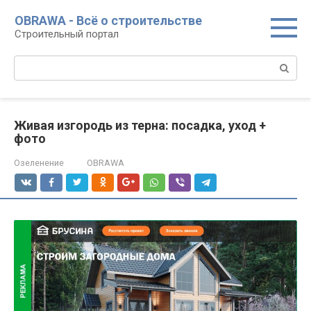
Перейти
OBRAWA - Всё о строительстве
к
Строительный портал
контенту
Поиск:
Живая изгородь из терна: посадка, уход +
фото
Озеленение
OBRAWA