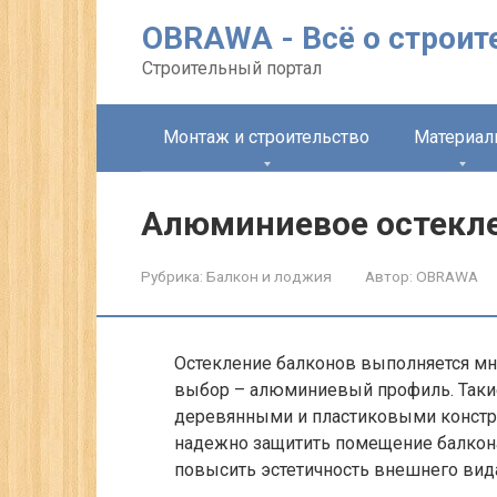
Перейти
OBRAWA - Всё о строит
к
контенту
Строительный портал
Монтаж и строительство
Материа
Алюминиевое остекле
Рубрика:
Балкон и лоджия
Автор:
OBRAWA
Остекление балконов выполняется м
выбор – алюминиевый профиль. Таки
деревянными и пластиковыми конст
надежно защитить помещение балкона
повысить эстетичность внешнего вид