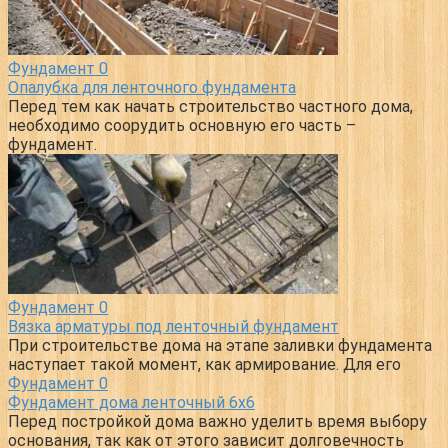
Фундамент
0
Опалубка для ленточного фундамента
Перед тем как начать строительство частного дома,
необходимо соорудить основную его часть –
фундамент.
Фундамент
0
Вязка арматуры под ленточный фундамент
При строительстве дома на этапе заливки фундамента
наступает такой момент, как армирование. Для его
Фундамент
0
Фундамент дома ленточный 6х6
Перед постройкой дома важно уделить время выбору
основания, так как от этого зависит долговечность