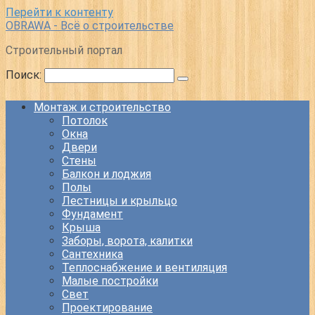
Перейти к контенту
OBRAWA - Всё о строительстве
Строительный портал
Поиск:
Монтаж и строительство
Потолок
Окна
Двери
Стены
Балкон и лоджия
Полы
Лестницы и крыльцо
Фундамент
Крыша
Заборы, ворота, калитки
Сантехника
Теплоснабжение и вентиляция
Малые постройки
Свет
Проектирование