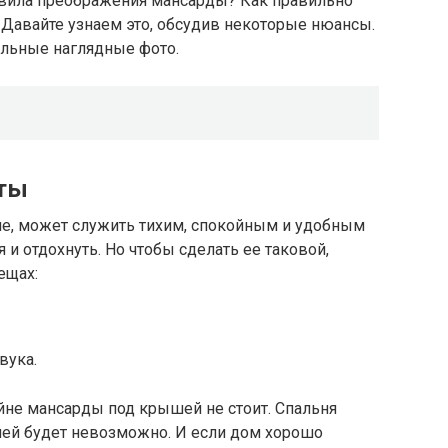
авила преображения мансарды? Как правильно
 Давайте узнаем это, обсудив некоторые нюансы.
льные наглядные фото.
оты
ме, может служить тихим, спокойным и удобным
 и отдохнуть. Но чтобы сделать ее таковой,
ещах:
вука.
айне мансарды под крышей не стоит. Спальня
 ней будет невозможно. И если дом хорошо