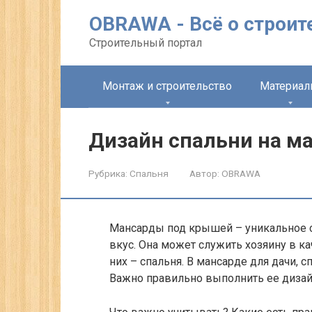
Перейти
OBRAWA - Всё о строит
к
контенту
Строительный портал
Монтаж и строительство
Материа
Дизайн спальни на ма
Рубрика:
Спальня
Автор:
OBRAWA
Мансарды под крышей – уникальное с
вкус. Она может служить хозяину в к
них – спальня. В мансарде для дачи, 
Важно правильно выполнить ее дизай