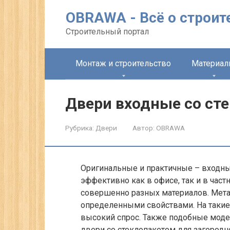
Перейти
OBRAWA - Всё о строит
к
контенту
Строительный портал
Монтаж и строительство
Материа
Двери входные со ст
Рубрика:
Двери
Автор:
OBRAWA
Оригинальные и практичные – входны
эффективно как в офисе, так и в час
совершенно разных материалов. Метал
определенными свойствами. На такие
высокий спрос. Также подобные моде
двери со стеклопакетом для загородн