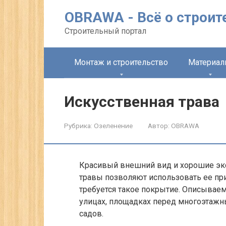
Перейти
OBRAWA - Всё о строит
к
контенту
Строительный портал
Монтаж и строительство
Материа
Искусственная трава
Рубрика:
Озеленение
Автор:
OBRAWA
Красивый внешний вид и хорошие эк
травы позволяют использовать ее пр
требуется такое покрытие. Описываем
улицах, площадках перед многоэтажны
садов.