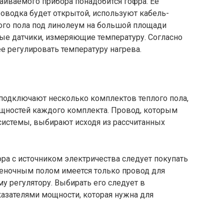
аиваемого прибора понадобится гофра. Ее
роводка будет открытой, используют кабель-
лого пола под линолеум на большой площади
ые датчики, измеряющие температуру. Согласно
ее регулировать температуру нагрева.
 подключают несколько комплектов теплого пола,
ностей каждого комплекта. Провод, которым
системы, выбирают исходя из рассчитанных
ра с источником электричества следует покупать
леночным полом имеется только провод для
у регулятору. Выбирать его следует в
азателями мощности, которая нужна для