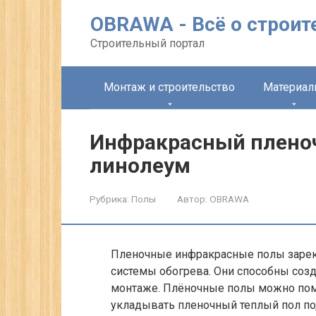
Перейти
OBRAWA - Всё о строит
к
контенту
Строительный портал
Монтаж и строительство
Материа
Инфракрасный плено
линолеум
Рубрика:
Полы
Автор:
OBRAWA
Пленочные инфракрасные полы заре
системы обогрева. Они способны созд
монтаже. Плёночные полы можно пом
укладывать пленочный теплый пол по