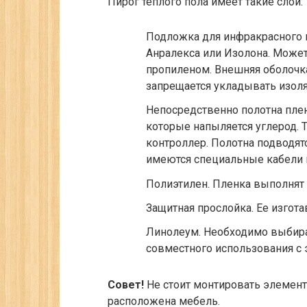
Пирог тёплого пола имеет такие слои:
Подложка для инфракрасного 
Анралекса или Изолона. Может
пропиленом. Внешняя оболочк
запрещается укладывать изол
Непосредственно полотна плен
которые напыляется углерод. 
контроллер. Полотна подводятс
имеются специальные кабели 
Полиэтилен.
Пленка выполнят 
Защитная прослойка.
Ее изгота
Линолеум.
Необходимо выбират
совместного использования с 
Совет!
Не стоит монтировать элементы
расположена мебель.