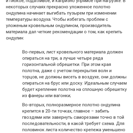
и гибкое, податливое, и капризно упрямое при нагрузке. В
некоторых случаях прекрасно уложенное полотно
ондулина начинает выгибать пузырем при изменении
температуры воздуха. Чтобы избегать проблем с
уложеным кровельным ондулином, производитель
материала дал четкие рекомендации о том, как крепить
ондулин:
Во-первых, лист кровельного материала должен
опираться на три, а лучше четыре ряда
горизонтальной обрешетки. При этом края
полотна, даже с учетом перекрытия волн и
торцов, не должны висеть в воздухе, они должны
опираться на брус или доску. Идеальным случаем
будет крепление полотна на сплошную обрешетку
из фанеры или вагонки;
Во-вторых, полноразмерное полотно ондулина
крепится в 20-ти точках, главное – забить
гвоздями или завернуть саморезами точно в той
последовательности, в какой требует схема. Для
половинок листа количество крепежа уменьшено