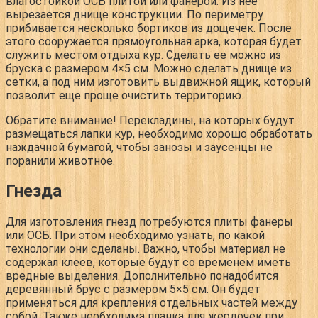
влагостойкой ОСБ плитой или фанерой. Из нее
вырезается днище конструкции. По периметру
прибивается несколько бортиков из дощечек. После
этого сооружается прямоугольная арка, которая будет
служить местом отдыха кур. Сделать ее можно из
бруска с размером 4×5 см. Можно сделать днище из
сетки, а под ним изготовить выдвижной ящик, который
позволит еще проще очистить территорию.
Обратите внимание!
Перекладины, на которых будут
размещаться лапки кур, необходимо хорошо обработать
наждачной бумагой, чтобы занозы и заусенцы не
поранили животное.
Гнезда
Для изготовления гнезд потребуются плиты фанеры
или ОСБ. При этом необходимо узнать, по какой
технологии они сделаны. Важно, чтобы материал не
содержал клеев, которые будут со временем иметь
вредные выделения. Дополнительно понадобится
деревянный брус с размером 5×5 см. Он будет
применяться для крепления отдельных частей между
собой. Также необходима планка для жердочек при