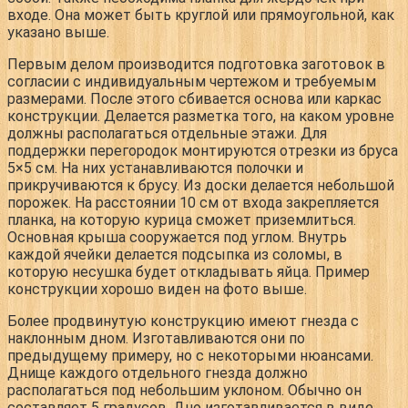
входе. Она может быть круглой или прямоугольной, как
указано выше.
Первым делом производится подготовка заготовок в
согласии с индивидуальным чертежом и требуемым
размерами. После этого сбивается основа или каркас
конструкции. Делается разметка того, на каком уровне
должны располагаться отдельные этажи. Для
поддержки перегородок монтируются отрезки из бруса
5×5 см. На них устанавливаются полочки и
прикручиваются к брусу. Из доски делается небольшой
порожек. На расстоянии 10 см от входа закрепляется
планка, на которую курица сможет приземлиться.
Основная крыша сооружается под углом. Внутрь
каждой ячейки делается подсыпка из соломы, в
которую несушка будет откладывать яйца. Пример
конструкции хорошо виден на фото выше.
Более продвинутую конструкцию имеют гнезда с
наклонным дном. Изготавливаются они по
предыдущему примеру, но с некоторыми нюансами.
Днище каждого отдельного гнезда должно
располагаться под небольшим уклоном. Обычно он
составляет 5 градусов. Дно изготавливается в виде