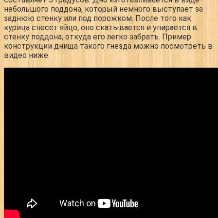
небольшого поддона, который немного выступает за
заднюю стенку или под порожком. После того как
курица снесет яйцо, оно скатывается и упирается в
стенку поддона, откуда его легко забрать. Пример
конструкции днища такого гнезда можно посмотреть в
видео ниже.