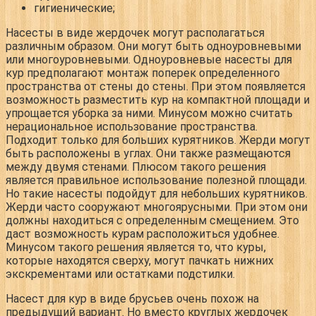
гигиенические;
Насесты в виде жердочек могут располагаться
различным образом. Они могут быть одноуровневыми
или многоуровневыми. Одноуровневые насесты для
кур предполагают монтаж поперек определенного
пространства от стены до стены. При этом появляется
возможность разместить кур на компактной площади и
упрощается уборка за ними. Минусом можно считать
нерациональное использование пространства.
Подходит только для больших курятников. Жерди могут
быть расположены в углах. Они также размещаются
между двумя стенами. Плюсом такого решения
является правильное использование полезной площади.
Но такие насесты подойдут для небольших курятников.
Жерди часто сооружают многоярусными. При этом они
должны находиться с определенным смещением. Это
даст возможность курам расположиться удобнее.
Минусом такого решения является то, что куры,
которые находятся сверху, могут пачкать нижних
экскрементами или остатками подстилки.
Насест для кур в виде брусьев очень похож на
предыдущий вариант. Но вместо круглых жердочек