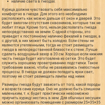
наличие света в гнездах.
Курица должна чувствовать себя максимально
комфортно в гнезде. Для этого его необходимо
расположить как можно дальше от окон и дверей. Это
будет залогом отсутствия сквозняков, которые так не
любит птица. Кроме того, нельзя располагать гнезда
непосредственно на земле. С одной стороны, это
приведет к постоянному наличию фекалий в гнездах, а
с другой, в них может быть холодно. Если стены не
являются утепленными, тогда не стоит размещать
гнезда в непосредственной близости к стене. Лучше
сделать воздушный зазор в 20 см. Хорошо если нижняя
часть гнезда будет изготовлена из сетки. Это будет
служить хорошему проветриванию подстилки. Такое
требование важно, чтобы не развивались гнилостные
процессы. В гнезда не должен попадать ярки свет,
поэтому не стоит размещать лампы над ними.
Размеры гнезда будут зависеть от того, какой породы
и возраста сама курица. Оно не должно быть слишком
маленьким, т. к. будет практически невозможно
приучить курицу нестись в нем. Для обычных несушек
можно организовать помещение с размером 25×35×35