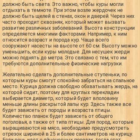
должно быть света. Это важно, чтобы куры могли
отдыхать в темноте. При этом возле жердочек не
должно быть щелей в стенах, окон и дверей. Через них
часто проходит сквозняк, который может вызвать
развитие различных заболеваний. Высота конструкции
определяется многими факторами. Например, к ним
относится возраст и порода кур. Чаще всего
сооружают насесты на высоте от 60 см. Высоту можно
уменьшить, если куры молодые. Для несушек жерди
можно поднять до метра. Это связано с тем, что им
требуются дополнительные физические нагрузки.
Желательно сделать дополнительные ступеньки, по
которым куры смогут спокойно забраться на спальное
место. Курица должна свободно обхватывать жердь, на
которой сидит, поэтому для круглых перекладин
выбирается диаметр, который будет вполовину
меньше длины раскрытой лапы кур. Здесь также все
будет зависеть от породы и возраста птицы.
Количество планок будет зависеть от общего
поголовья, а также от типа птицы. Для пород, которые
выращиваются на мясо, необходимо предусмотреть
отрезок шириной в 25 и более сантиметров на курицу.
Если речь идет о яйценосных породах, тогда этот