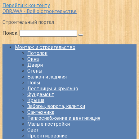
Перейти к контенту
OBRAWA - Всё о строительстве
Строительный портал
Поиск:
Монтаж и строительство
Потолок
Окна
Двери
Стены
Балкон и лоджия
Полы
Лестницы и крыльцо
Фундамент
Крыша
Заборы, ворота, калитки
Сантехника
Теплоснабжение и вентиляция
Малые постройки
Свет
Проектирование