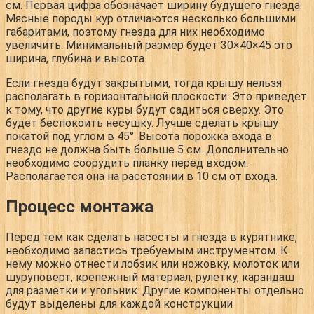
см. Первая цифра обозначает ширину будущего гнезда.
Мясные породы кур отличаются несколько большими
габаритами, поэтому гнезда для них необходимо
увеличить. Минимальный размер будет 30×40×45 это
ширина, глубина и высота.
Если гнезда будут закрытыми, тогда крышу нельзя
располагать в горизонтальной плоскости. Это приведет
к тому, что другие куры будут садиться сверху. Это
будет беспокоить несушку. Лучше сделать крышу
покатой под углом в 45°. Высота порожка входа в
гнездо не должна быть больше 5 см. Дополнительно
необходимо соорудить планку перед входом.
Располагается она на расстоянии в 10 см от входа.
Процесс монтажа
Перед тем как сделать насесты и гнезда в курятнике,
необходимо запастись требуемым инструментом. К
нему можно отнести лобзик или ножовку, молоток или
шуруповерт, крепежный материал, рулетку, карандаш
для разметки и угольник. Другие компоненты отдельно
будут выделены для каждой конструкции