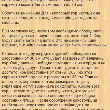
параметр может быть уменьшен до 20 см.
Обратите внимание!
Для некоторых кур несушек не
нужны гнезда, они откладывают яйца, находясь на
насестах.
В этом случае под насестом необходимо оборудовать
специальную наклонную плоскость, по которой яйца
будут скатываться в лоток. Это не самый лучший
вариант, т. к. яйца очень легко могут быть перепачканы.
Располагать одну жердь от другой необходимо на
расстоянии от 30 см. Это будет зависеть от величины
кур. Они должны свободно помещаться на жердях и не
толкать друг друга. Также стоит удалить жердь на
достаточное расстояние от стены. Обычно этот
параметр соблюдают с размером от 30 см. Если не
отнестись серьезно к этим размерам, тогда в
курятнике могут возникать конфликты. Кроме того,
куры не смогут достаточно отдыхать, что может
сказаться на количестве снесенных яиц и общем
состоянии птицы. После сооружения конструкции
необходимо некоторое время понаблюдать за
курицами. Если они неохотно взбираются и отдыхают