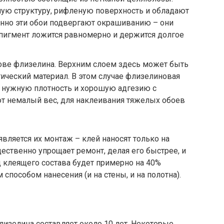
ую структуру, рифленую поверхность и обладают
енно эти обои подвергают окрашиванию – они
пигмент ложится равномерно и держится долгое
ове флизелина. Верхним слоем здесь может быть
тический материал. В этом случае флизелиновая
 нужную плотность и хорошую адгезию с
ют немалый вес, для наклеивания тяжелых обоев
вляется их монтаж – клей наносят только на
щественно упрощает ремонт, делая его быстрее, и
д клеящего состава будет примерно на 40%
пособом нанесения (и на стены, и на полотна).
лизелина составляет около 10 лет. Некоторые