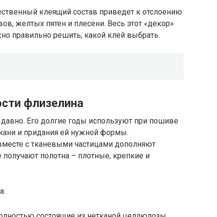
ственный клеящий состав приведет к отслоению
ов, желтых пятен и плесени. Весь этот «декор»
жно правильно решить, какой клей выбрать.
ости флизелина
 давно. Его долгие годы используют при пошиве
кани и придания ей нужной формы.
месте с тканевыми частицами дополняют
 получают полотна – плотные, крепкие и
а:
лностью состоящие из нетканой целлюлозы.