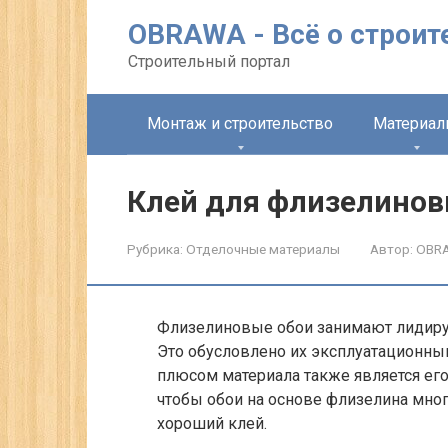
Перейти
OBRAWA - Всё о строит
к
контенту
Строительный портал
Монтаж и строительство
Материа
Клей для флизелинов
Рубрика:
Отделочные материалы
Автор:
OBR
Флизелиновые обои занимают лидир
Это обусловлено их эксплуатационны
плюсом материала также является ег
чтобы обои на основе флизелина мног
хороший клей.