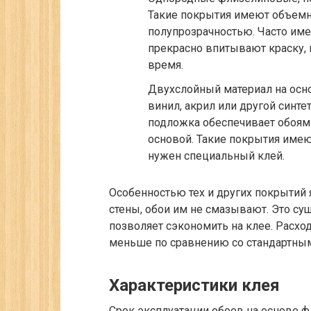
Такие покрытия имеют объемн
полупрозрачностью. Часто им
прекрасно впитывают краску, 
время.
Двухслойный материал на осн
винил, акрил или другой синте
подложка обеспечивает обоям
основой. Такие покрытия име
нужен специальный клей.
Особенностью тех и других покрытий я
стены, обои им не смазывают. Это су
позволяет сэкономить на клее. Расхо
меньше по сравнению со стандартным с
Характеристики клея
Срок эксплуатации обоев на основе ф