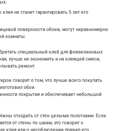
ых;
клея не станет гарантировать 5 лет его
лицевой поверхности обоев, могут неравномерно
ей комнаты.
обретать специальный клей для флизелиновых
ая, лучше не экономить и на клеящей смеси,
елывать ремонт.
ов говорят о том, что лучше всего покупать
изготовил обои.
бенности покрытия и обеспечивает небольшой
лжны отходить от стен целыми полотнами. Если
тся от стены по швам, это говорит о
ах клея или о несоблюдении правил его