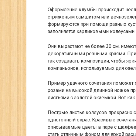
Оформление клумбы происходит несл
стриженым самшитом или вечнозеле
формируются при помощи разных куст
заполняется карликовыми колеусами с
Они вырастают не более 30 см, имею
декоративными резными краями. При 
так создавать композиции, чтобы ярк
компаньонов, используемых для озеле
Пример удачного сочетания поможет 
розами на высокой длинной ножке пр
листьями с золотой окаемкой. Вот как
Пестрые листья колеусов прекрасно с
однотонный окрас. Красивые сочетан
описываемые цветы в паре с шалфеем
стать отличным фоном для яркой расц