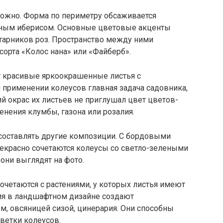
ожно. Форма по периметру обсаживается
ным иберисом. Основные цветовые акценты
арников роз. Пространство между ними
орта «Колос нана» или «Файберб».
т красивые яркоокрашенные листья с
применении колеусов главная задача садовника,
ий окрас их листьев не приглушал цвет цветов-
нения клумбы, газона или розалия.
составлять другие композиции. С бордовыми
екрасно сочетаются колеусы со светло-зелеными
 они выглядят на фото.
очетаются с растениями, у которых листья имеют
ия в ландшафтном дизайне создают
, овсяницей сизой, цинерария. Они способны
ветки колеусов.