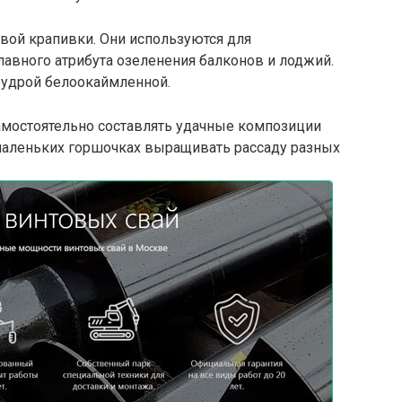
ой крапивки. Они используются для
авного атрибута озеленения балконов и лоджий.
будрой белоокаймленной.
амостоятельно составлять удачные композиции
аленьких горшочках выращивать рассаду разных