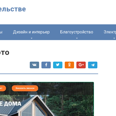
ельстве
лы
Дизайн и интерьер
Благоустройство
Элект
ото