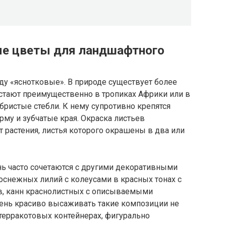
ые цветы для ландшафтного
ду «яснотковые». В природе существует более
стают преимущественно в тропиках Африки или в
бристые стебли. К нему супротивно крепятся
му и зубчатые края. Окраска листьев
т растения, листья которого окрашены в два или
ь часто сочетаются с другими декоративными
оснежных лилий с колеусами в красных тонах с
в, канн краснолистных с описываемыми
чень красиво высаживать такие композиции не
 терракотовых контейнерах, фигурально