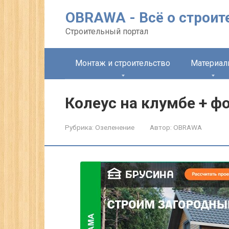
Перейти
OBRAWA - Всё о строит
к
контенту
Строительный портал
Монтаж и строительство
Материа
Колеус на клумбе + ф
Рубрика:
Озеленение
Автор:
OBRAWA