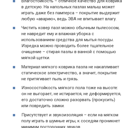
Влагостойкость – отличное качество для коврика
в детскую. На напольных пазлах малыш может
играть даже без памперса – покрытие выдержит
любую «аварию», ведь ЭВА не впитывает влагу.
Чистить ковер пазл можно обычным пылесосом,
не навредит ему и влажная уборка с
использованием средства для мытья посуды.
Изредка можно проводить более тщательное
очищение – стирая пазлы в ванной с помощью
мягкой щетки.
Материал мягкого коврика пазла не накапливает
статическое электричество, а значит, покрытие
не притягивает пыль и грязь.
Износостойкость мягкого пола тоже на высоте:
он не выгорает, не истирается, не деформируется,
его достаточно сложно разорвать (прокусить)
или повредить замки.
Присутствует и звукоизоляция – если на мягком
полу играть в шумные игры, к соседям проникнет
минимум посторонних звуков.