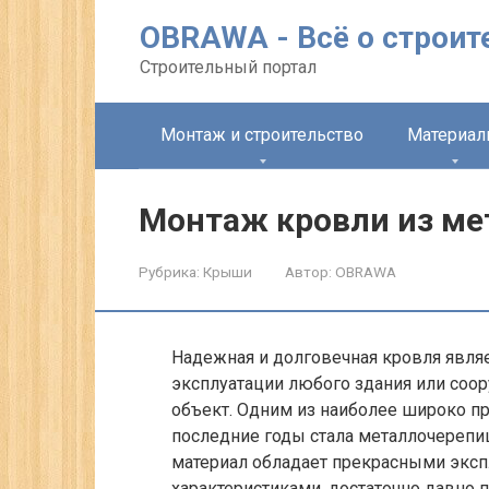
Перейти
OBRAWA - Всё о строит
к
контенту
Строительный портал
Монтаж и строительство
Материа
Монтаж кровли из м
Рубрика:
Крыши
Автор:
OBRAWA
Надежная и долговечная кровля явля
эксплуатации любого здания или соо
объект. Одним из наиболее широко п
последние годы стала металлочерепиц
материал обладает прекрасными эксп
характеристиками, достаточно давно 