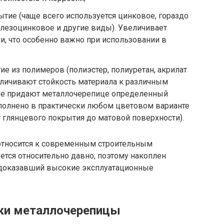
тие (чаще всего используется цинковое, гораздо
лезоцинковое и другие виды). Увеличивает
ии, что особенно важно при использовании в
е из полимеров (полиэстер, полиуретан, акрилат
еличивают стойкость материала к различным
же придают металлочерепице определенный
олнено в практически любом цветовом варианте
т глянцевого покрытия до матовой поверхности).
 относится к современным строительным
уется относительно давно, поэтому накоплен
 доказавший высокие эксплуатационные
тки металлочерепицы