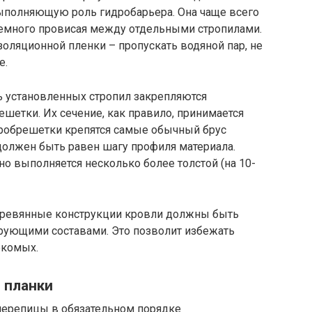
ыполняющую роль гидробарьера. Она чаще всего
 немного провисая между отдельными стропилами.
оляционной пленки – пропускать водяной пар, не
е.
 установленных стропил закрепляются
шетки. Их сечение, как правило, принимается
робрешетки крепятся самые обычный брус
должен быть равен шагу профиля материала.
но выполняется несколько более толстой (на 10-
 деревянные конструкции кровли должны быть
рующими составами. Это позволит избежать
екомых.
 планки
черепицы в обязательном порядке