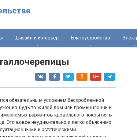
ельстве
лы
Дизайн и интерьер
Благоустройство
Элект
еталлочерепицы
ется обязательным условием беспроблемной
ружения, будь то жилой дом или промышленный
рименяемых вариантов кровельного покрытия в
а. Это вовсе неудивительно и легко объяснимо –
луатационными и эстетическими
применяется и уже успел с наилучшей стороны