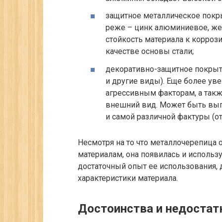
защитное металлическое покры
реже – цинк алюминиевое, же
стойкость материала к корроз
качестве основы стали;
декоративно-защитное покрыти
и другие виды). Еще более ув
агрессивным факторам, а так
внешний вид. Может быть вып
и самой различной фактуры (о
Несмотря на то что металлочерепица
материалам, она появилась и использ
достаточный опыт ее использования,
характеристики материала.
Достоинства и недоста