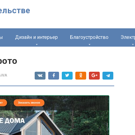
ельстве
лы
Дизайн и интерьер
Благоустройство
Элект
фото
AWA