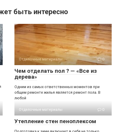
жет быть интересно
Отделочные материалы
0
Чем отделать пол ? — «Все из
дерева»
я
Одним из самых ответственных моментов при
общем ремонте жилья является ремонт пола. В
любой
Отделочные материалы
0
Утепление стен пеноплексом
Подготовка к зиме включает в себя не только