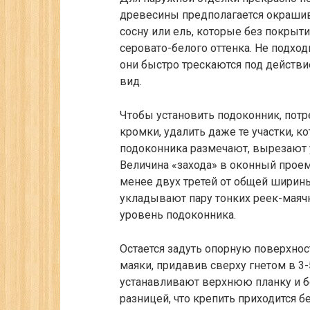
древесины предполагается окрашив
сосну или ель, которые без покрыт
серовато-белого оттенка. Не подходи
они быстро трескаются под действ
вид.
Чтобы установить подоконник, потр
кромки, удалить даже те участки, 
подоконника размечают, вырезают у
Величина «захода» в оконный проем
менее двух третей от общей ширины
укладывают пару тонких реек-маяч
уровень подоконника.
Остается задуть опорную поверхнос
маяки, придавив сверху гнетом в 3
устанавливают верхнюю планку и б
разницей, что крепить приходится 