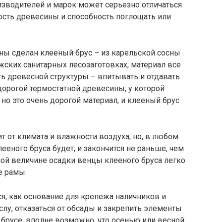
изводителей и марок может серьезно отличаться
тость древесины и способность поглощать или
ины сделан клееный брус – из карельской сосны
жских санитарных лесозаготовках, материал все
ь древесной структуры – впитывать и отдавать
орогой термостатной древесины, у которой
но это очень дорогой материал, и клееный брус
т от климата и влажности воздуха, но, в любом
ееного бруса будет, и закончится не раньше, чем
ной величине осадки венцы клееного бруса легко
е рамы.
ся, как основание для крепежа наличников и
слу, отказаться от обсады и закрепить элементы
брусе, вполне возможно, что осенью или весной