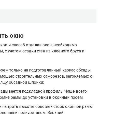
ить окно
ов и способ отделки окон, необходимо
 с учетом осадки стен из клеёного бруса и
роем только на подготовленный каркас обсады.
омощью строительных саморезов, загоняемых с
олщу обсадной шпонки;
ладывается подкладной профиль. Чаще всего
ромке рамы до установки в оконный проем;
и на треть высоты боковых стоек оконной рамы
ененным полиуретаном. Верхний