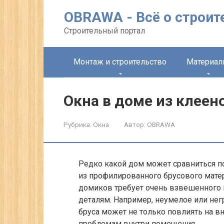
Перейти
OBRAWA - Всё о строит
к
контенту
Строительный портал
Монтаж и строительство
Материа
Окна в доме из клеен
Рубрика:
Окна
Автор:
OBRAWA
Редко какой дом может сравниться п
из профилированного брусового мате
домиков требует очень взвешенного 
деталям. Например, неумелое или не
бруса может не только повлиять на в
проблемам внутри помещения.