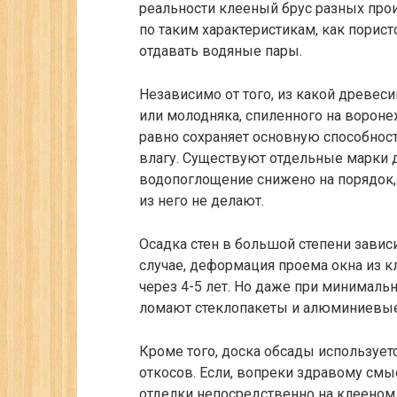
реальности клееный брус разных про
по таким характеристикам, как порис
отдавать водяные пары.
Независимо от того, из какой древес
или молодняка, спиленного на вороне
равно сохраняет основную способност
влагу. Существуют отдельные марки д
водопоглощение снижено на порядок, 
из него не делают.
Осадка стен в большой степени зависи
случае, деформация проема окна из кл
через 4-5 лет. Но даже при минималь
ломают стеклопакеты и алюминиевы
Кроме того, доска обсады использует
откосов. Если, вопреки здравому смы
отделки непосредственно на клееном 