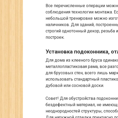
Все перечисленные операции можно
соблюдения технологии монтажа. Ес
небольшой тренировке можно изго
наличников. Для зданий, построенн
строгий однотонный декор, резьба 
построек.
Установка подоконника, от
Для дома из клееного бруса одинако
металлопластиковая рама, все разго
для брусовых стен, всего лишь ма
использовать стандартный пластико
дубовой или сосновой доски.
Совет!
Для обустройства подоконни
бездефектный материал, не имеющий
неоднородностей структуры, способ
Для наружной отделки прекрасно по