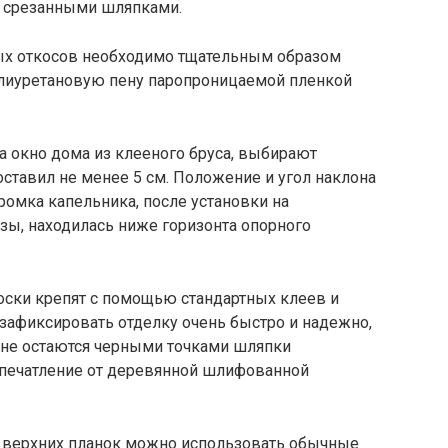
о срезанными шляпками.
ых откосов необходимо тщательным образом
полиуретановую пену паропроницаемой пленкой
а окно дома из клееного бруса, выбирают
оставил не менее 5 см. Положение и угол наклона
омка капельника, после установки на
зы, находилась ниже горизонта опорного
оски крепят с помощью стандартных клеев и
 зафиксировать отделку очень быстро и надежно,
оне остаются черными точками шляпки
впечатление от деревянной шлифованной
 верхних планок можно использовать обычные