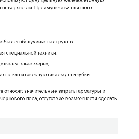
а используют одну цельную железобетонную
й поверхности. Преимущества плитного
юбых слабопучинистых грунтах;
ая специальной техники;
деляется равномерно;
котлован и сложную систему опалубки.
а относят: значительные затраты арматуры и
 чернового пола, отсутствие возможности сделать