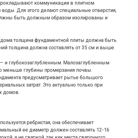
прокладывают коммуникации в плитном
 воды. Для этого делают специальные отверстия,
олжны быть должным образом изолированы и
 дома толщина фундаментной плиты должна быть
ий толщина должна составлять от 35 см и выше.
 — и глубокозаглубленным. Малозаглубленным
го меньше глубины промерзания почвы.
ундамента предусматривает рытье большого
ериальных затрат. Это актуально только при
х домов.
пользуется ребристая, она обеспечивает
имальный ее диаметр должен составлять 12-16
кой, а не сваркой, так как места сварочного