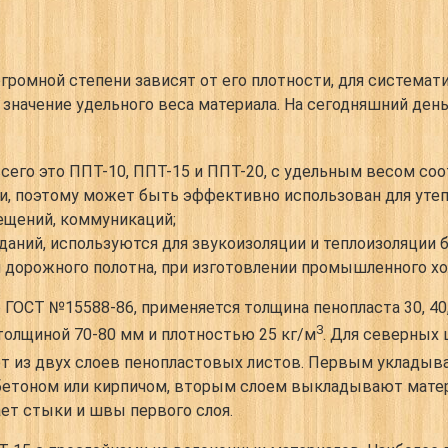
огромной степени зависят от его плотности, для система
значение удельного веса материала. На сегодняшний ден
сего это ППТ-10, ППТ-15 и ППТ-20, с удельным весом соот
, поэтому может быть эффективно использован для утепл
мещений, коммуникаций;
даний, используются для звукоизоляции и теплоизоляции 
 дорожного полотна, при изготовлении промышленного хо
 ГОСТ №15588-86, применяется толщина пенопласта 30, 40
3
толщиной 70-80 мм и плотностью 25 кг/м
. Для северных 
т из двух слоев пенопластовых листов. Первым укладыва
бетоном или кирпичом, вторым слоем выкладывают матер
ет стыки и швы первого слоя.