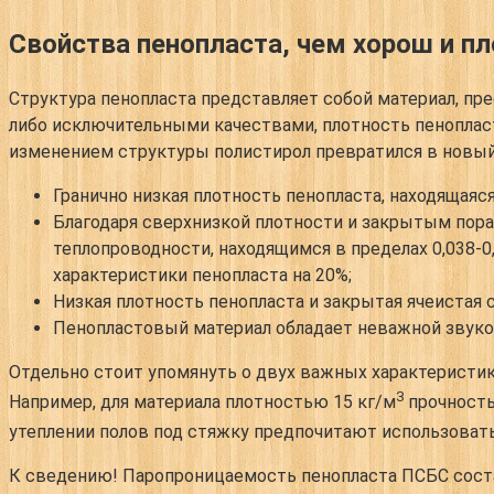
Свойства пенопласта, чем хорош и п
Структура пенопласта представляет собой материал, пр
либо исключительными качествами, плотность пенопласта
изменением структуры полистирол превратился в новый
Гранично низкая плотность пенопласта, находящаяся 
Благодаря сверхнизкой плотности и закрытым пор
теплопроводности, находящимся в пределах 0,038-
характеристики пенопласта на 20%;
Низкая плотность пенопласта и закрытая ячеистая 
Пенопластовый материал обладает неважной звуко
Отдельно стоит упомянуть о двух важных характеристик
3
Например, для материала плотностью 15 кг/м
прочность
утеплении полов под стяжку предпочитают использоват
К сведению!
Паропроницаемость пенопласта ПСБС составл