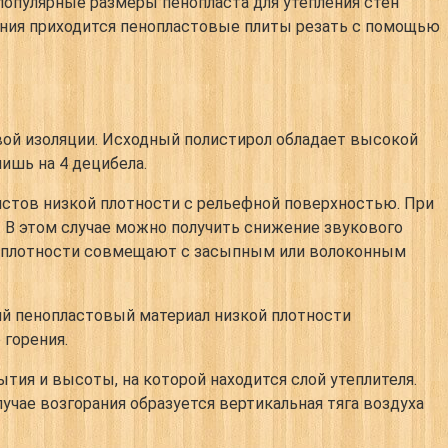
популярные размеры пенопласта для утепления стен
ления приходится пенопластовые плиты резать с помощью
вой изоляции. Исходный полистирол обладает высокой
ишь на 4 децибела.
истов низкой плотности с рельефной поверхностью. При
 В этом случае можно получить снижение звукового
ой плотности совмещают с засыпным или волоконным
ий пенопластовый материал низкой плотности
 горения.
тия и высоты, на которой находится слой утеплителя.
учае возгорания образуется вертикальная тяга воздуха