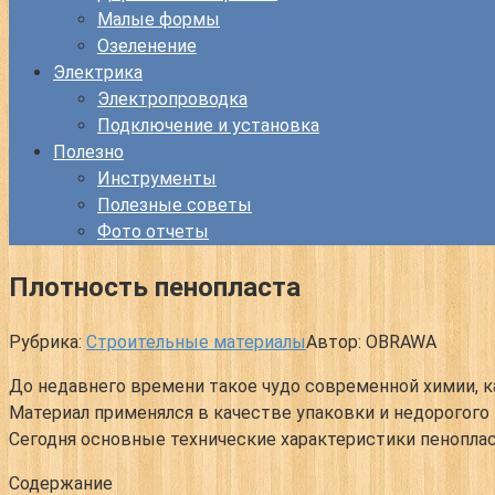
Малые формы
Озеленение
Электрика
Электропроводка
Подключение и установка
Полезно
Инструменты
Полезные советы
Фото отчеты
Плотность пенопласта
Рубрика:
Строительные материалы
Автор:
OBRAWA
До недавнего времени такое чудо современной химии, к
Материал применялся в качестве упаковки и недорогого
Сегодня основные технические характеристики пеноплас
Содержание