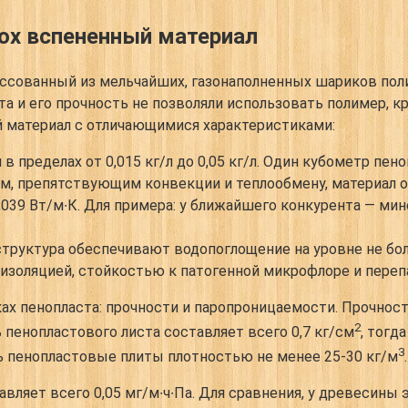
лох вспененный материал
ессованный из мельчайших, газонаполненных шариков поли
 и его прочность не позволяли использовать полимер, кр
 материал с отличающимися характеристиками:
в пределах от 0,015 кг/л до 0,05 кг/л. Один кубометр пено
ам, препятствующим конвекции и теплообмену, материал
0,039 Вт/м∙К. Для примера: у ближайшего конкурента — м
структура обеспечивают водопоглощение на уровне не бол
изоляцией, стойкостью к патогенной микрофлоре и переп
ах пенопласта: прочности и паропроницаемости. Прочност
2
 пенопластового листа составляет всего 0,7 кг/см
, тогд
3
ь пенопластовые плиты плотностью не менее 25-30 кг/м
.
яет всего 0,05 мг/м∙ч∙Па. Для сравнения, у древесины эт