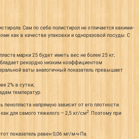
стирола. Сам по себе полистирол не отличается какими-
оме как в качестве упаковки и одноразовой посуды. С
пласта марки 25 будет иметь вес не более 25 кг;
 обладает рекордно низким коэффициентом
инеральной ваты аналогичный показатель превышает
ее 2% в сутки;
адам температур.
ь пенопласта напрямую зависит от его плотности.
2
а как для самого тяжелого – 2,5 кг/см
. Поэтому при
от показатель равен 0,06 мг/м∙ч∙Па.