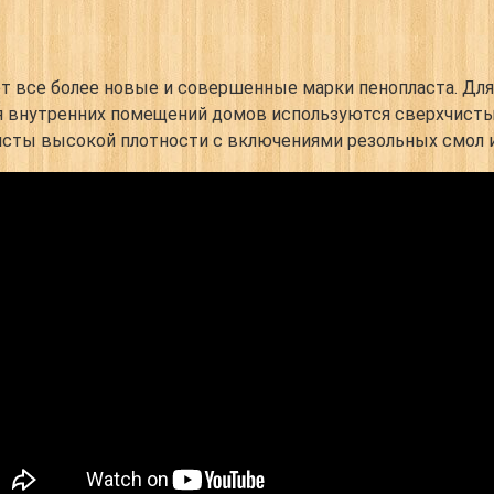
т все более новые и совершенные марки пенопласта. Для
я внутренних помещений домов используются сверхчисты
сты высокой плотности с включениями резольных смол 