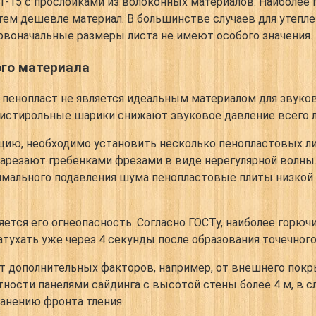
-15 с прослойками из волоконных материалов. Наиболее 
, тем дешевле материал. В большинстве случаев для утеп
рвоначальные размеры листа не имеют особого значения.
ого материала
, пенопласт не является идеальным материалом для звуко
истирольные шарики снижают звуковое давление всего л
цию, необходимо установить несколько пенопластовых л
нарезают гребенками фрезами в виде нерегулярной волны.
аксимального подавления шума пенопластовые плиты низк
тся его огнеопасность. Согласно ГОСТу, наиболее горюч
атухать уже через 4 секунды после образования точечного
 дополнительных факторов, например, от внешнего покры
ности панелями сайдинга с высотой стены более 4 м, в сл
анению фронта тления.