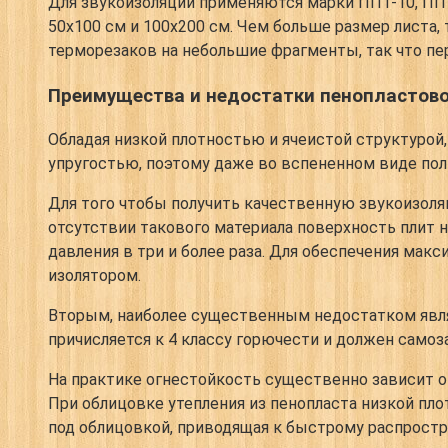
Для звукоизоляции применяются марки ППТ-10, ППТ
50х100 см и 100х200 см. Чем больше размер листа
терморезаков на небольшие фрагменты, так что пе
Преимущества и недостатки пенопластов
Обладая низкой плотностью и ячеистой структурой
упругостью, поэтому даже во вспененном виде пол
Для того чтобы получить качественную звукоизоля
отсутствии такового материала поверхность плит 
давления в три и более раза. Для обеспечения м
изолятором.
Вторым, наиболее существенным недостатком являе
причисляется к 4 классу горючести и должен самоз
На практике огнестойкость существенно зависит от
При облицовке утепления из пенопласта низкой плот
под облицовкой, приводящая к быстрому распростр