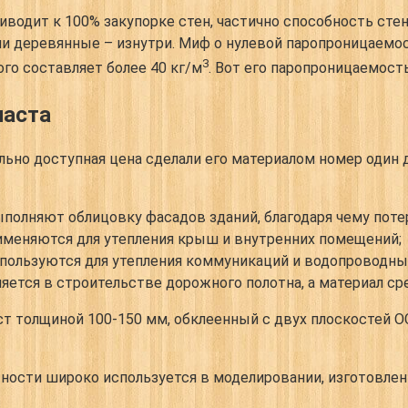
водит к 100% закупорке стен, частично способность сте
и деревянные – изнутри. Миф о нулевой паропроницаемост
3
го составляет более 40 кг/м
. Вот его паропроницаемость
ласта
льно доступная цена сделали его материалом номер один
олняют облицовку фасадов зданий, благодаря чему поте
рименяются для утепления крыш и внутренних помещений;
пользуются для утепления коммуникаций и водопроводных
ется в строительстве дорожного полотна, а материал сре
т толщиной 100-150 мм, обклеенный с двух плоскостей ОС
ности широко используется в моделировании, изготовле