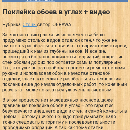
Поклейка обоев в углах + видео
Рубрика:
Стены
Автор:
OBRAWA
За всю историю развития человечества было
придумано столько видов отделки стен, что уже не
сможешь разобраться, новый этот вариант или старый,
пришедший к нам из глубины веков. И все же,
несмотря на большое количество вариаций, покрытие
стен обоями до сих пор остается самым популярным.
Тот, кто уже не раз пробовал провести ремонт своими
руками и использовал обои в качестве стеновой
отделки, знает, что если не разобраться в технологии
поклейки еще до начала отделочных работ, то конечный
результат может оказаться уж очень плачевным.
В этом процессе нет маловажных нюансов, даже
правильная поклейка обоев в углах – это гарантия
безупречного внешнего вида и стен, и самой комнаты в
целом. Поэтому ничего не надо придумывать, надо
точно следовать алгоритму и последовательности
проводимых операций. А так как тема статьи