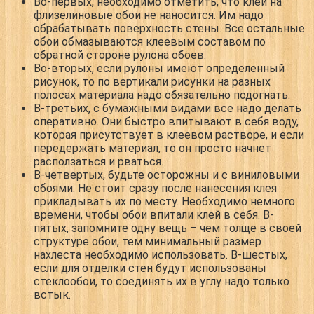
Во-первых, необходимо отметить, что клей на
флизелиновые обои не наносится. Им надо
обрабатывать поверхность стены. Все остальные
обои обмазываются клеевым составом по
обратной стороне рулона обоев.
Во-вторых, если рулоны имеют определенный
рисунок, то по вертикали рисунки на разных
полосах материала надо обязательно подогнать.
В-третьих, с бумажными видами все надо делать
оперативно. Они быстро впитывают в себя воду,
которая присутствует в клеевом растворе, и если
передержать материал, то он просто начнет
расползаться и рваться.
В-четвертых, будьте осторожны и с виниловыми
обоями. Не стоит сразу после нанесения клея
прикладывать их по месту. Необходимо немного
времени, чтобы обои впитали клей в себя. В-
пятых, запомните одну вещь – чем толще в своей
структуре обои, тем минимальный размер
нахлеста необходимо использовать. В-шестых,
если для отделки стен будут использованы
стеклообои, то соединять их в углу надо только
встык.