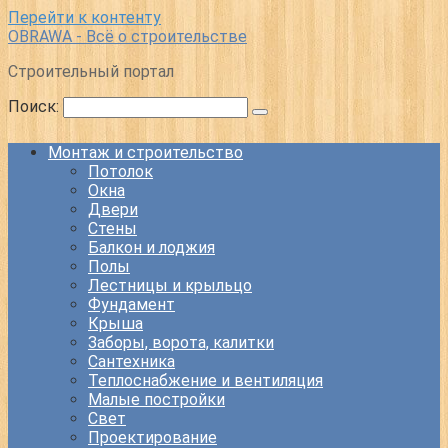
Перейти к контенту
OBRAWA - Всё о строительстве
Строительный портал
Поиск:
Монтаж и строительство
Потолок
Окна
Двери
Стены
Балкон и лоджия
Полы
Лестницы и крыльцо
Фундамент
Крыша
Заборы, ворота, калитки
Сантехника
Теплоснабжение и вентиляция
Малые постройки
Свет
Проектирование