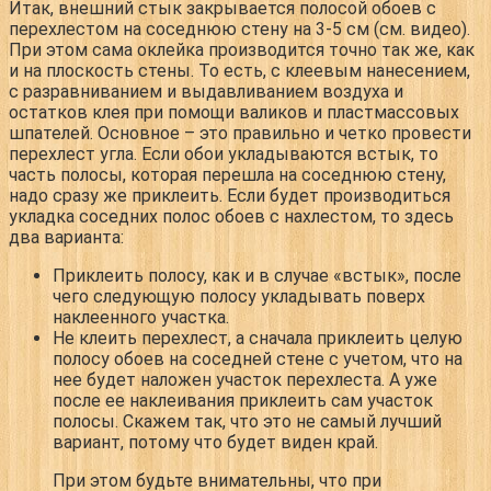
Итак, внешний стык закрывается полосой обоев с
перехлестом на соседнюю стену на 3-5 см (см. видео).
При этом сама оклейка производится точно так же, как
и на плоскость стены. То есть, с клеевым нанесением,
с разравниванием и выдавливанием воздуха и
остатков клея при помощи валиков и пластмассовых
шпателей. Основное – это правильно и четко провести
перехлест угла. Если обои укладываются встык, то
часть полосы, которая перешла на соседнюю стену,
надо сразу же приклеить. Если будет производиться
укладка соседних полос обоев с нахлестом, то здесь
два варианта:
Приклеить полосу, как и в случае «встык», после
чего следующую полосу укладывать поверх
наклеенного участка.
Не клеить перехлест, а сначала приклеить целую
полосу обоев на соседней стене с учетом, что на
нее будет наложен участок перехлеста. А уже
после ее наклеивания приклеить сам участок
полосы. Скажем так, что это не самый лучший
вариант, потому что будет виден край.
При этом будьте внимательны, что при