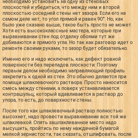
необходимо установить на одну из стеновых
плоскостей и убедиться, что между ним и второй
плоскостью соседней стены нет зазора. Если его на
самом деле нет, то угол прямой и равен 90°. Но, как
было уже сказано выше, такое быть просто не может.
Хотя есть высококлассные мастера, которые при
выравнивании стен под отделку обоями тут же
добиваются и прямого угла. Но так как разговор идет о
ремонте своими руками, то зазор будет обязательно.
Именно его и надо исключить, как дефект ровной
поверхности без перепадов плоскости. Поэтому
первым делом необходимо направляющий профиль
закрепить к одной из стен. Это обычно делается при
помощи шпаклевочного раствора. Просто наносится
смесь между стенами, а поверх устанавливается
контрашульц, который вдавливается в раствор до
упора, то есть, до поверхности стены.
После того как шпаклевочный раствор полностью
высохнет, надо провести выравнивание все той же
шпаклевкой. Опять зашпаклеванное место надо
высушить, пройтись по нему наждачной бумагой
мелкой зернистости, так сказать, отшлифовать, после