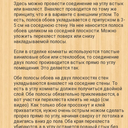
Здесь можно провести соединение на углу встык
или внахлест. Внахлест проводится по тому же
принципу, что и в варианте с внешним углом. То
есть, полоса обоев укладывается с припуском в 3-
5 см на соседнюю стену. На нее наносится полоса
обоев целиком на соседней плоскости. Можно
уложить перехлест поверх или снизу
накладываемой полосы.
Если в отделке комнаты используются толстые
виниловые обои или стеклообои, то соединение
двух полос производится встык прямо по углу
помещения. Это делается так.
Обе полосы обоев на двух плоскостях стен
укладываются внахлест на соседние стены. То
есть в углу комнаты должен получиться двойной
слой. Обе полосы обязательно приклеиваются, а
вот участки перехлеста клеить не надо (см.
видео). Как только обои просохнут и клей
прихватится, нужно очень острым ножом сделать
прорез прямо по углу, начиная сверху от потолка и
двигаясь вниз до пола. Оба края перехлеста
убираются, а в углу останется ровный стык без