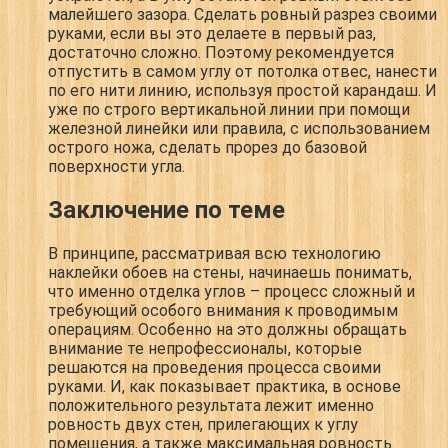
малейшего зазора. Сделать ровный разрез своими
руками, если вы это делаете в первый раз,
достаточно сложно. Поэтому рекомендуется
отпустить в самом углу от потолка отвес, нанести
по его нити линию, используя простой карандаш. И
уже по строго вертикальной линии при помощи
железной линейки или правила, с использованием
острого ножа, сделать прорез до базовой
поверхности угла.
Заключение по теме
В принципе, рассматривая всю технологию
наклейки обоев на стены, начинаешь понимать,
что именно отделка углов – процесс сложный и
требующий особого внимания к проводимым
операциям. Особенно на это должны обращать
внимание те непрофессионалы, которые
решаются на проведения процесса своими
руками. И, как показывает практика, в основе
положительного результата лежит именно
ровность двух стен, прилегающих к углу
помещения, а также максимальная ровность