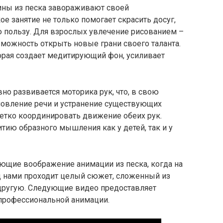
ны из песка завораживают своей
е занятие не только помогает скрасить досуг,
 пользу. Для взрослых увлечение рисованием –
зможность открыть новые грани своего таланта.
орая создает медитирующий фон, усиливает
но развивается моторика рук, что, в свою
ановление речи и устранение существующих
четко координировать движение обеих рук.
тию образного мышления как у детей, так и у
щие воображение анимации из песка, когда на
 нами проходит целый сюжет, сложенный из
 другую. Следующие видео предоставляет
профессиональной анимации.