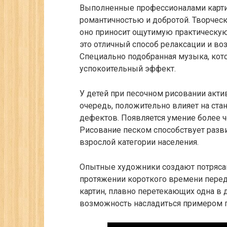
Выполненные профессионалами карти
романтичностью и добротой. Творческо
оно приносит ощутимую практическую
это отличный способ релаксации и во
Специально подобранная музыка, кот
успокоительный эффект.
У детей при песочном рисовании актив
очередь, положительно влияет на ст
дефектов. Появляется умение более 
Рисование песком способствует разви
взрослой категории населения.
Опытные художники создают потрясаю
протяжении короткого времени перед
картин, плавно перетекающих одна в
возможность насладиться примером 