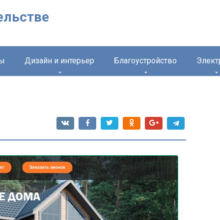
ельстве
лы
Дизайн и интерьер
Благоустройство
Элект