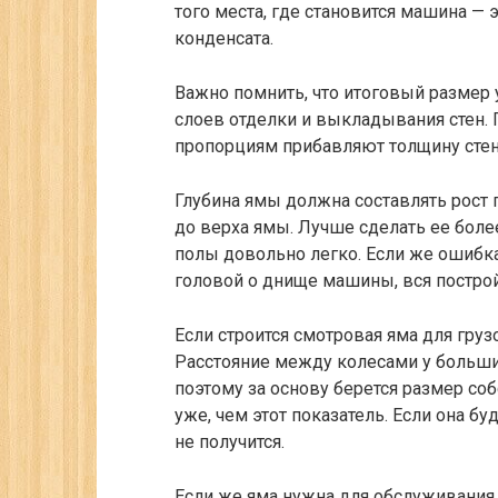
того места, где становится машина — 
конденсата.
Важно помнить, что итоговый размер 
слоев отделки и выкладывания стен. 
пропорциям прибавляют толщину стен и
Глубина ямы должна составлять рост п
до верха ямы. Лучше сделать ее боле
полы довольно легко. Если же ошибка
головой о днище машины, вся построй
Если строится смотровая яма для груз
Расстояние между колесами у больши
поэтому за основу берется размер соб
уже, чем этот показатель. Если она б
не получится.
Если же яма нужна для обслуживания