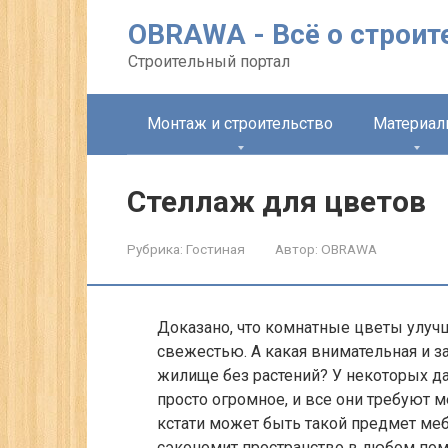
Перейти
OBRAWA - Всё о строит
к
контенту
Строительный портал
Монтаж и строительство
Материа
Стеллаж для цветов
Рубрика:
Гостиная
Автор:
OBRAWA
Доказано, что комнатные цветы улуч
свежестью. А какая внимательная и з
жилище без растений? У некоторых д
просто огромное, и все они требуют м
кстати может быть такой предмет меб
сэкономит пространство в любом пом