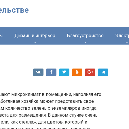
ельстве
лы
Дизайн и интерьер
Благоустройство
Элект
шают микроклимат в помещении, наполняя его
аботливая хозяйка может представить свое
ам количество зеленых экземпляров иногда
еста для размещения. В данном случае очень
ели, как стеллаж для цветов, который и
ещении и поможет упорядочить растения,