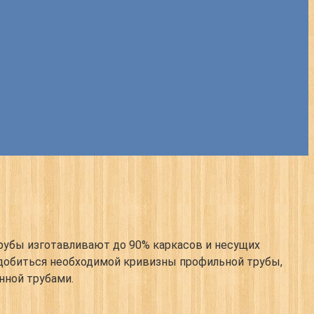
рубы изготавливают до 90% каркасов и несущих
 добиться необходимой кривизны профильной трубы,
нной трубами.