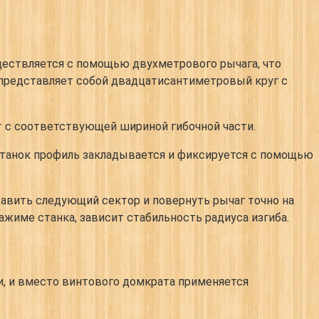
уществляется с помощью двухметрового рычага, что
к представляет собой двадцатисантиметровый круг с
т с соответствующей шириной гибочной части.
станок профиль закладывается и фиксируется с помощью
тавить следующий сектор и повернуть рычаг точно на
ажиме станка, зависит стабильность радиуса изгиба.
и, и вместо винтового домкрата применяется