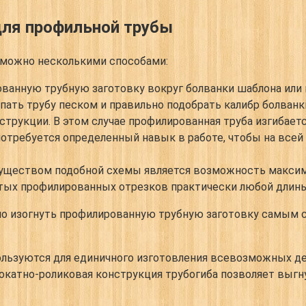
для профильной трубы
 можно несколькими способами:
ованную трубную заготовку вокруг болванки шаблона
или 
пать трубу песком и правильно подобрать калибр болванк
струкции.
В этом случае профилированная труба изгибает
 потребуется определенный навык в работе, чтобы на все
ществом подобной схемы является возможность максима
тых профилированных отрезков практически любой длины
 изогнуть профилированную трубную заготовку самым сл
льзуются для единичного изготовления всевозможных дет
окатно-роликовая конструкция трубогиба позволяет выгн