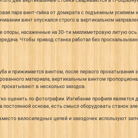
 этого две вертикальные стойки свариваются в П-образн
овая пара винт-гайка от домкрата с подъемным усилием н
ачивании винт опускался строго в вертикальном направле
опоры, насаженные на 30-ти миллиметровую литую ось. 
передача. Чтобы привод станка работал без проскальзыван
уба и прижимается винтом, после первого прокатывания 
рованного материала, вертикальным винтом пропорциона
прокатывают в несколько заходов.
гко оценить по фотографии. Изгибание профиля является
на постоянной основе, есть смысл оборудовать станок эл
вместо велосипедных цепей и звездочек используют запч