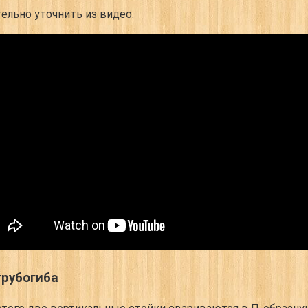
ельно уточнить из видео:
трубогиба