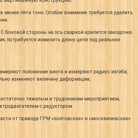
ую вертикальную конструкцию.
е менее пяти тонн. Особое внимание требуется уделить
нии.
С боковой стороны на ось сваркой крепится звездочка
ия, потребуется изменить длину цепи под реальное
замеряют положение винта и измеряют радиус изгиба;
льно изменяют величину деформации;
 достаточно тяжелым и трудоемким мероприятием,
ектродвигателем с редуктором.
асти от привода ГРМ «волговских» и «москвичевских»