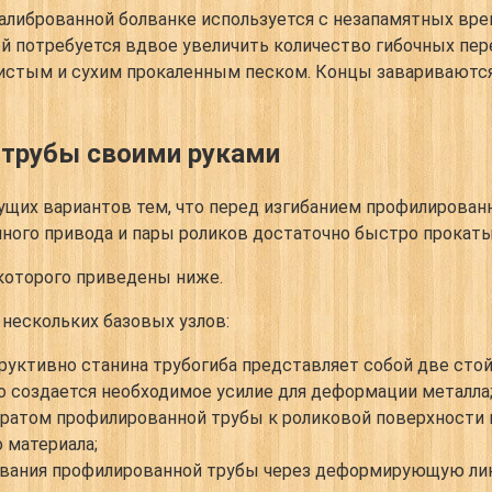
калиброванной болванке используется с незапамятных вре
й потребуется вдвое увеличить количество гибочных пере
 чистым и сухим прокаленным песком. Концы заваривают
 трубы своими руками
ущих вариантов тем, что перед изгибанием профилирован
пного привода и пары роликов достаточно быстро прокаты
которого приведены ниже.
 нескольких базовых узлов:
руктивно станина трубогиба представляет собой две стой
о создается необходимое усилие для деформации металла
кратом профилированной трубы к роликовой поверхности
 материала;
гивания профилированной трубы через деформирующую лин