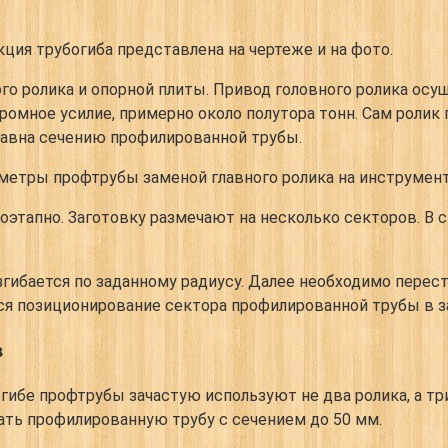
кция трубогиба представлена на чертеже и на фото.
ого ролика и опорной плиты. Привод головного ролика ос
ромное усилие, примерно около полутора тонн. Сам роли
авна сечению профилированной трубы.
метры профтрубы заменой главного ролика на инструмен
этапно. Заготовку размечают на несколько секторов. В 
гибается по заданному радиусу. Далее необходимо перес
тся позиционирование сектора профилированной трубы в з
в
гибе профтрубы зачастую используют не два ролика, а тр
ать профилированную трубу с сечением до 50 мм.