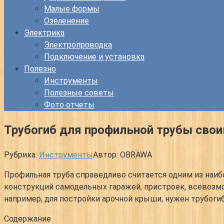
Малые формы
Озеленение
Электрика
Электропроводка
Подключение и установка
Полезно
Инструменты
Полезные советы
Фото отчеты
Трубогиб для профильной трубы сво
Рубрика:
Инструменты
Автор:
OBRAWA
Профильная труба справедливо считается одним из наиб
конструкций самодельных гаражей, пристроек, всевозм
например, для постройки арочной крыши, нужен трубогиб
Содержание