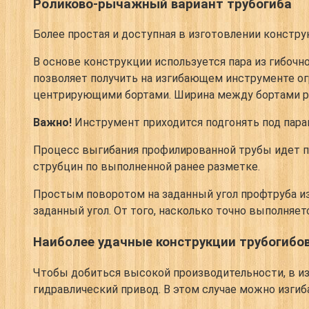
Роликово-рычажный вариант трубогиба
Более простая и доступная в изготовлении констру
В основе конструкции используется пара из гибочн
позволяет получить на изгибающем инструменте ог
центрирующими бортами. Ширина между бортами р
Важно!
Инструмент приходится подгонять под пара
Процесс выгибания профилированной трубы идет по
струбцин по выполненной ранее разметке.
Простым поворотом на заданный угол профтруба из
заданный угол. От того, насколько точно выполняе
Наиболее удачные конструкции трубогибо
Чтобы добиться высокой производительности, в из
гидравлический привод. В этом случае можно изгиб