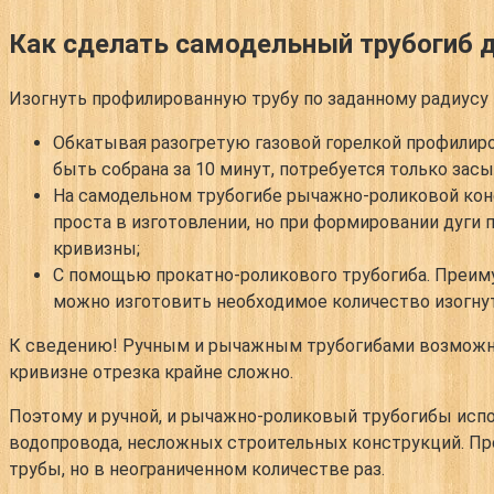
Как сделать самодельный трубогиб 
Изогнуть профилированную трубу по заданному радиусу
Обкатывая разогретую газовой горелкой профилир
быть собрана за 10 минут, потребуется только засы
На самодельном трубогибе рычажно-роликовой кон
проста в изготовлении, но при формировании дуги
кривизны;
С помощью прокатно-роликового трубогиба.
Преиму
можно изготовить необходимое количество изогну
К сведению!
Ручным и рычажным трубогибами возможно
кривизне отрезка крайне сложно.
Поэтому и ручной, и рычажно-роликовый трубогибы испо
водопровода, несложных строительных конструкций. Пр
трубы, но в неограниченном количестве раз.