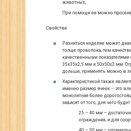
животных;
При помощи ее можно просеив
Свойства:
Разниться изделие может диам
толще проволока, тем качеств
качественными показателями о
35х35х2,5 мм и 50х50х3 мм. О
дольше, применять можно в л
Характеристикой также являет
именно размер ячеек – это вли
монолитная более дорогостоящ
зависят от того, для чего буде
25 – 40 мм – достаточн
ограждения, и для соо
40 – 50 мм – оптималь