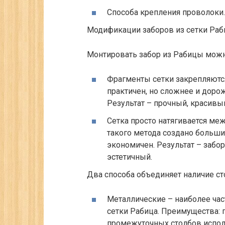
Способа крепления проволоки.
Модификации заборов из сетки Раб
Монтировать забор из Рабицы можн
Фрагменты сетки закрепляются 
практичен, но сложнее и дорож
Результат – прочный, красивы
Сетка просто натягивается м
такого метода создано большин
экономичен. Результат – забо
эстетичный.
Два способа объединяет наличие ст
Металлические – наиболее час
сетки Рабица. Преимущества: 
промежуточных столбов испо