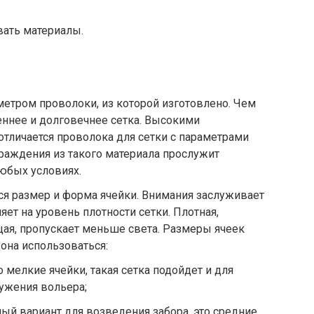
ать материалы.
етром проволоки, из которой изготовлено. Чем
еннее и долговечнее сетка. Высокими
тличается проволока для сетки с параметрами
граждения из такого материала прослужит
юбых условиях.
ся размер и форма ячейки. Внимания заслуживает
яет на уровень плотности сетки. Плотная,
ая, пропускает меньше света. Размеры ячеек
т она использоваться:
о мелкие ячейки, такая сетка подойдет и для
ружения вольера;
ный вариант для возведения забора, это средние