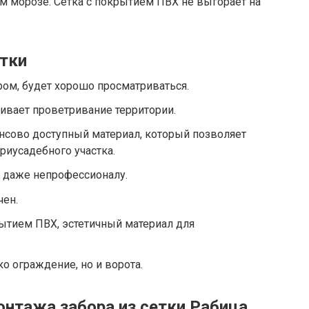
м морозе. Сетка с покрытием ПВХ не выгорает на
тки
ром, будет хорошо просматриваться.
чивает проветривание территории.
нсово доступный материал, который позволяет
риусадебного участка.
у даже непрофессионалу.
чен.
рытием ПВХ, эстетичный материал для
о ограждение, но и ворота.
онтажа забора из сетки Рабица