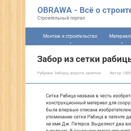
Перейти
OBRAWA - Всё о строит
к
контенту
Строительный портал
Монтаж и строительство
Материа
Забор из сетки рабицы
Рубрика:
Заборы, ворота, калитки
Автор:
OB
Сетка Рабица названа в честь изобрет
конструкционный материал для сооруж
была впервые описана изобретателем
упоминание сетки Рабица в патенте д
на имя Дж. Петерса. Выделяют два ви
в рулонах. В основном имеет стандарт