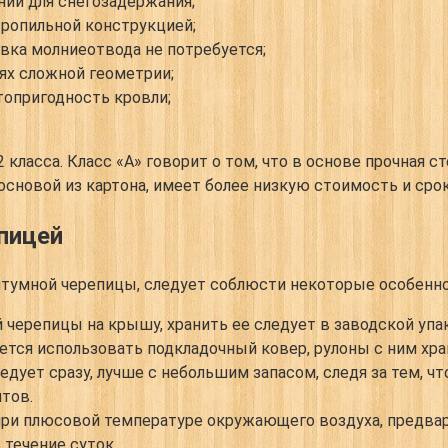
ий для снегозадержания;
тропильной конструкцией;
вка молниеотвода не потребуется;
ях сложной геометрии;
топригодность кровли;
класса. Класс «А» говорит о том, что в основе прочная с
 основой из картона, имеет более низкую стоимость и срок
пицей
итумной черепицы, следует соблюсти некоторые особенно
черепицы на крышу, хранить ее следует в заводской упак
руется использовать подкладочный ковер, рулоны с ним хр
ует сразу, лучше с небольшим запасом, следя за тем, чт
нтов.
ри плюсовой температуре окружающего воздуха, предвар
течение суток.