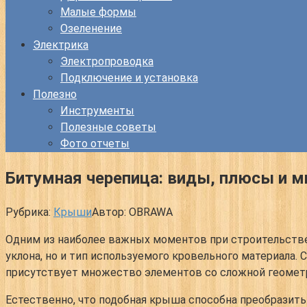
Малые формы
Озеленение
Электрика
Электропроводка
Подключение и установка
Полезно
Инструменты
Полезные советы
Фото отчеты
Битумная черепица: виды, плюсы и 
Рубрика:
Крыши
Автор:
OBRAWA
Одним из наиболее важных моментов при строительстве
уклона, но и тип используемого кровельного материала
присутствует множество элементов со сложной геометри
Естественно, что подобная крыша способна преобразить