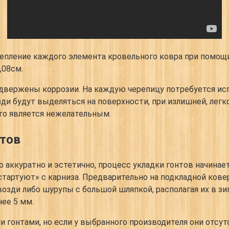
репление каждого элемента кровельного ковра при помощ
,08см.
двержены коррозии. На каждую черепицу потребуется исп
озди будут выделяться на поверхности, при излишней, лег
что является нежелательным.
тов
аккуратно и эстетично, процесс укладки гонтов начинает
тартуют» с карниза. Предварительно на подкладной кове
озди либо шурупы с большой шляпкой, располагая их в зи
нее 5 мм.
гонтами, но если у выбранного производителя они отсут