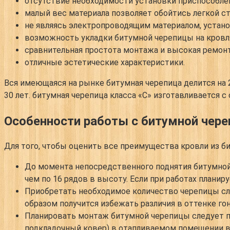
отсутствие необходимости установки приспособлен
малый вес материала позволяет обойтись легкой с
не являясь электропроводящим материалом, устано
возможность укладки битумной черепицы на кровл
сравнительная простота монтажа и высокая ремон
отличные эстетические характеристики.
Вся имеющаяся на рынке битумная черепица делится на 2 
30 лет. битумная черепица класса «С» изготавливается с
Особенности работы с битумной чере
Для того, чтобы оценить все преимущества кровли из б
До момента непосредственного поднятия битумной 
чем по 16 рядов в высоту. Если при работах плани
Приобретать необходимое количество черепицы след
образом получится избежать различия в оттенке го
Планировать монтаж битумной черепицы следует п
подкладочный ковер) в отапливаемом помещении в 