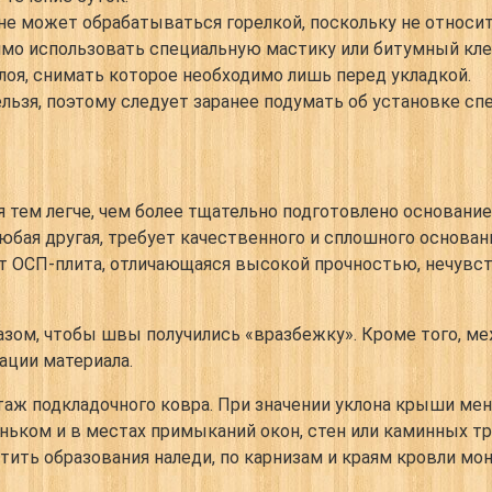
не может обрабатываться горелкой, поскольку не относит
имо использовать специальную мастику или битумный кле
оя, снимать которое необходимо лишь перед укладкой.
льзя, поэтому следует заранее подумать об установке сп
тем легче, чем более тщательно подготовлено основание
 любая другая, требует качественного и сплошного основ
т ОСП-плита, отличающаяся высокой прочностью, нечувст
азом, чтобы швы получились «вразбежку». Кроме того, ме
ции материала.
ж подкладочного ковра. При значении уклона крыши мень
оньком и в местах примыканий окон, стен или каминных т
тить образования наледи, по карнизам и краям кровли мо