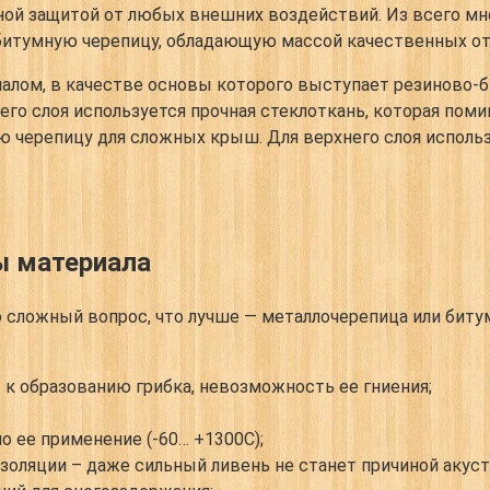
жной защитой от любых внешних воздействий. Из всего мн
итумную черепицу, обладающую массой качественных отл
алом, в качестве основы которого выступает резиново-б
его слоя используется прочная стеклоткань, которая пом
ю черепицу для сложных крыш. Для верхнего слоя использ
ы материала
о сложный вопрос, что лучше — металлочерепица или биту
к образованию грибка, невозможность ее гниения;
 ее применение (-60… +1300С);
изоляции – даже сильный ливень не станет причиной акус