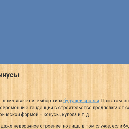
минусы
 дома, является выбор типа
будущей кровли
. При этом, 
. Современные тенденции в строительстве предполагают 
ческой формой – конусы, купола и т. д.
 даже невзрачное строение, но лишь в том случае, если 