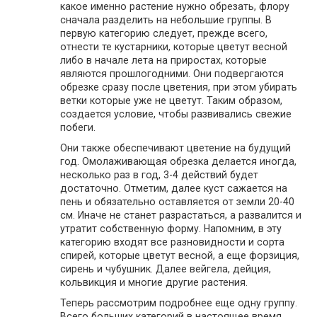
какое именно растение нужно обрезать, флору
сначала разделить на небольшие группы. В
первую категорию следует, прежде всего,
отнести те кустарники, которые цветут весной
либо в начале лета на приростах, которые
являются прошлогодними. Они подвергаются
обрезке сразу после цветения, при этом убирать
ветки которые уже не цветут. Таким образом,
создается условие, чтобы развивались свежие
побеги.
Они также обеспечивают цветение на будущий
год. Омолаживающая обрезка делается иногда,
несколько раз в год, 3-4 действий будет
достаточно. Отметим, далее куст сажается на
пень и обязательно оставляется от земли 20-40
см. Иначе не станет разрастаться, а развалится и
утратит собственную форму. Напомним, в эту
категорию входят все разновидности и сорта
спирей, которые цветут весной, а еще форзиция,
сирень и чубушник. Далее вейгела, дейция,
кольвикция и многие другие растения.
Теперь рассмотрим подробнее еще одну группу.
Всего больших категорий в настоящее время