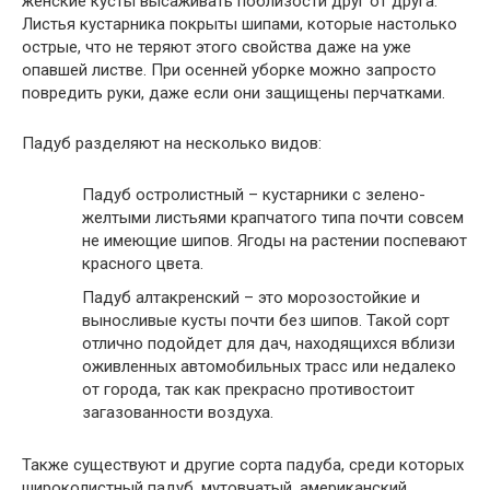
женские кусты высаживать поблизости друг от друга.
Листья кустарника покрыты шипами, которые настолько
острые, что не теряют этого свойства даже на уже
опавшей листве. При осенней уборке можно запросто
повредить руки, даже если они защищены перчатками.
Падуб разделяют на несколько видов:
Падуб остролистный – кустарники с зелено-
желтыми листьями крапчатого типа почти совсем
не имеющие шипов. Ягоды на растении поспевают
красного цвета.
Падуб алтакренский – это морозостойкие и
выносливые кусты почти без шипов. Такой сорт
отлично подойдет для дач, находящихся вблизи
оживленных автомобильных трасс или недалеко
от города, так как прекрасно противостоит
загазованности воздуха.
Также существуют и другие сорта падуба, среди которых
широколистный падуб, мутовчатый, американский,