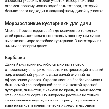
способны украсить любой участок. Выбор поистине
огромен, поэтому можно подобрать тот сорт, который
больше всего подходит к ландшафтному дизайну участка.
Морозостойкие кустарники для дачи
Много в России территорий, где количество холодных
дней превышает количество теплых, поэтому там лучше
высаживать морозостойкие кустарники. О некоторых из
них мы поговорим далее.
Барбарис
Данный кустарник полюбился многим за свою
относительную неприхотливость и потрясающий внешний
вид, способный украсить даже самый скучный по
оформлению участок. Окраска листьев барбариса может
быть самой разнообразной: зеленой, желтой, красной
пурпурной, пятнистой, с каймой по краям, в зависимости
от выбранного сорта. Но интересно растение не только
своим внешним видом, но и как сырье для различного
вида напитков, варенья, лечебных средств народной