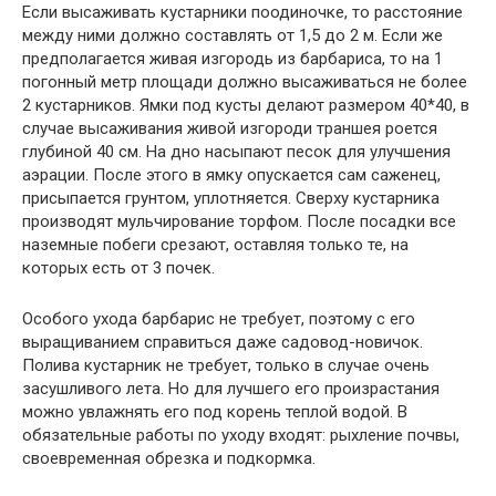
Если высаживать кустарники поодиночке, то расстояние
между ними должно составлять от 1,5 до 2 м. Если же
предполагается живая изгородь из барбариса, то на 1
погонный метр площади должно высаживаться не более
2 кустарников. Ямки под кусты делают размером 40*40, в
случае высаживания живой изгороди траншея роется
глубиной 40 см. На дно насыпают песок для улучшения
аэрации. После этого в ямку опускается сам саженец,
присыпается грунтом, уплотняется. Сверху кустарника
производят мульчирование торфом. После посадки все
наземные побеги срезают, оставляя только те, на
которых есть от 3 почек.
Особого ухода барбарис не требует, поэтому с его
выращиванием справиться даже садовод-новичок.
Полива кустарник не требует, только в случае очень
засушливого лета. Но для лучшего его произрастания
можно увлажнять его под корень теплой водой. В
обязательные работы по уходу входят: рыхление почвы,
своевременная обрезка и подкормка.