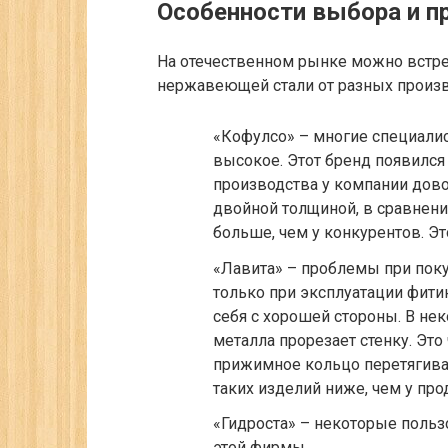
Особенности выбора и п
На отечественном рынке можно встре
нержавеющей стали от разных произв
«Кофулсо»
– многие специали
высокое. Этот бренд появился
производства у компании дово
двойной толщиной, в сравнени
больше, чем у конкурентов. Эт
«Лавита»
– проблемы при поку
только при эксплуатации фити
себя с хорошей стороны. В не
металла прорезает стенку. Это
прижимное кольцо перетягивае
таких изделий ниже, чем у пр
«Гидроста»
– некоторые пользо
этой фирмы.