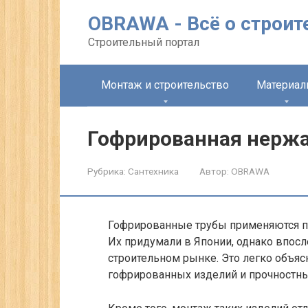
Перейти
OBRAWA - Всё о строит
к
контенту
Строительный портал
Монтаж и строительство
Материа
Гофрированная нерж
Рубрика:
Сантехника
Автор:
OBRAWA
Гофрированные трубы применяются пр
Их придумали в Японии, однако впосл
строительном рынке. Это легко объя
гофрированных изделий и прочностны