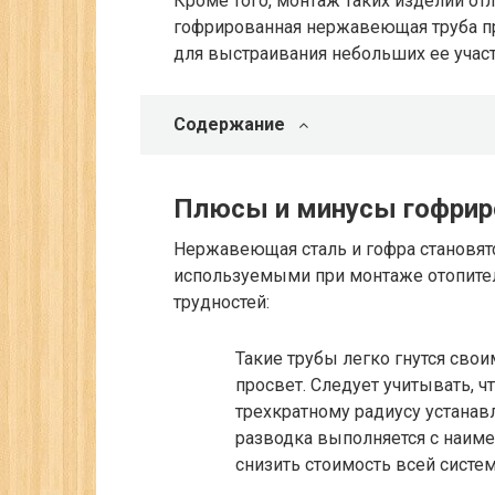
Кроме того, монтаж таких изделий от
гофрированная нержавеющая труба п
для выстраивания небольших ее участ
Содержание
Плюсы и минусы гофрир
Нержавеющая сталь и гофра становят
используемыми при монтаже отопител
трудностей:
Такие трубы легко гнутся сво
просвет. Следует учитывать, ч
трехкратному радиусу устанав
разводка выполняется с наим
снизить стоимость всей систе