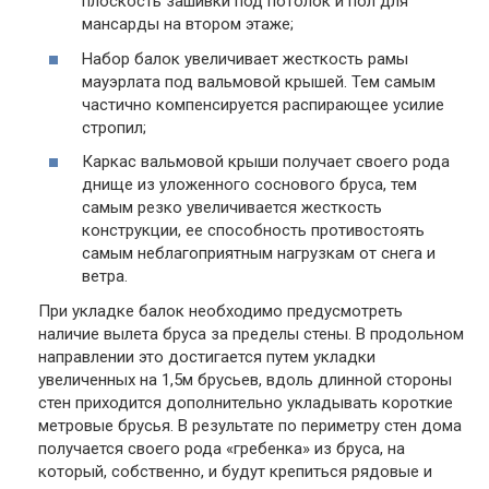
плоскость зашивки под потолок и пол для
мансарды на втором этаже;
Набор балок увеличивает жесткость рамы
мауэрлата под вальмовой крышей. Тем самым
частично компенсируется распирающее усилие
стропил;
Каркас вальмовой крыши получает своего рода
днище из уложенного соснового бруса, тем
самым резко увеличивается жесткость
конструкции, ее способность противостоять
самым неблагоприятным нагрузкам от снега и
ветра.
При укладке балок необходимо предусмотреть
наличие вылета бруса за пределы стены. В продольном
направлении это достигается путем укладки
увеличенных на 1,5м брусьев, вдоль длинной стороны
стен приходится дополнительно укладывать короткие
метровые брусья. В результате по периметру стен дома
получается своего рода «гребенка» из бруса, на
который, собственно, и будут крепиться рядовые и