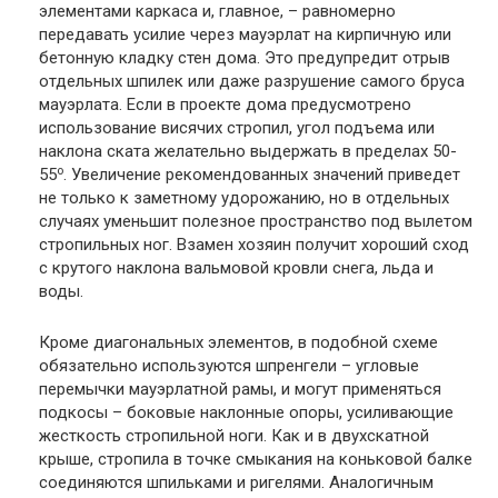
элементами каркаса и, главное, – равномерно
передавать усилие через мауэрлат на кирпичную или
бетонную кладку стен дома. Это предупредит отрыв
отдельных шпилек или даже разрушение самого бруса
мауэрлата. Если в проекте дома предусмотрено
использование висячих стропил, угол подъема или
наклона ската желательно выдержать в пределах 50-
о
55
. Увеличение рекомендованных значений приведет
не только к заметному удорожанию, но в отдельных
случаях уменьшит полезное пространство под вылетом
стропильных ног. Взамен хозяин получит хороший сход
с крутого наклона вальмовой кровли снега, льда и
воды.
Кроме диагональных элементов, в подобной схеме
обязательно используются шпренгели – угловые
перемычки мауэрлатной рамы, и могут применяться
подкосы – боковые наклонные опоры, усиливающие
жесткость стропильной ноги. Как и в двухскатной
крыше, стропила в точке смыкания на коньковой балке
соединяются шпильками и ригелями. Аналогичным