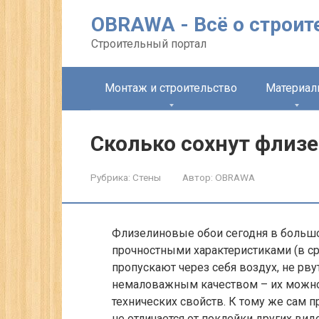
Перейти
OBRAWA - Всё о строит
к
контенту
Строительный портал
Монтаж и строительство
Материа
Сколько сохнут флиз
Рубрика:
Стены
Автор:
OBRAWA
Флизелиновые обои сегодня в большо
прочностными характеристиками (в ср
пропускают через себя воздух, не рву
немаловажным качеством – их можно 
технических свойств. К тому же сам п
не отличается от поклейки других вид