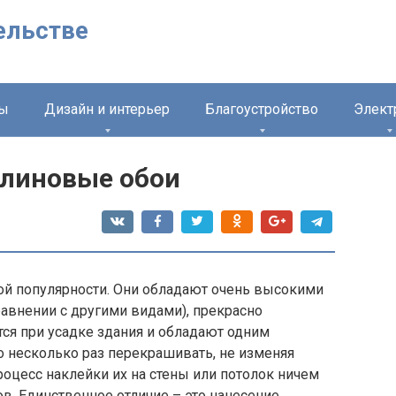
ельстве
лы
Дизайн и интерьер
Благоустройство
Элект
елиновые обои
й популярности. Они обладают очень высокими
авнении с другими видами), прекрасно
тся при усадке здания и обладают одним
несколько раз перекрашивать, не изменяя
роцесс наклейки их на стены или потолок ничем
ов. Единственное отличие – это нанесение