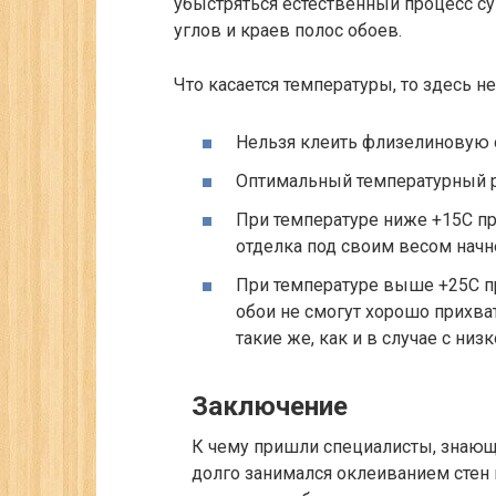
убыстряться естественный процесс су
углов и краев полос обоев.
Что касается температуры, то здесь 
Нельзя клеить флизелиновую 
Оптимальный температурный р
При температуре ниже +15С п
отделка под своим весом начне
При температуре выше +25С пр
обои не смогут хорошо прихва
такие же, как и в случае с низ
Заключение
К чему пришли специалисты, знающ
долго занимался оклеиванием стен 