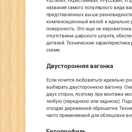
«Штиль», «Крестьянка», «Русская», «П
названия самого популярного вида ваг
представленных выше разновидностей
компенсационный желоб и идеально 
поверхность. Это еще не евровагонка
отсутствием широкого шпунта, обесп
деталей. Технические характеристик
схеме.
Двусторонняя вагонка
Если хочется любоваться идеально ро
выбирать двустороннюю вагонку. Она
двух сторон, поэтому при монтаже м
любую (переднюю или заднюю). Подоб
отходах деревянной обрешетки. Техни
часто применяемой для облицовки вн
Европрофиль