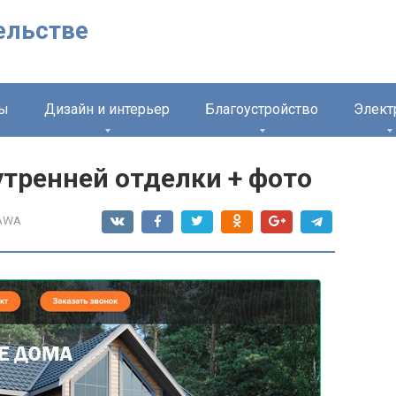
ельстве
лы
Дизайн и интерьер
Благоустройство
Элект
тренней отделки + фото
AWA