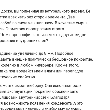
 доска, выполненная из натурального дерева. Ее
отка всех четырех сторон элемента. Две
обой по системе «шип-паз». В качестве сырья
в. Геометрия европрофиля строго
 Чем европрофиль отличается от других видов
рования внутренних стен?
единение увеличено до 8 мм. Подобное
здавать внешне практически бесшовное покрытие,
иколепно в любом интерьере. Кроме этого,
ивка под воздействием влаги или перепадов
етические свойства.
лемента имеет выборку. Она исполняет роль
емя эксплуатации покрытия обеспечивать
лицовки внутренних стен. Благодаря
 возможность появления конденсата. А это –
зникновения плесени и грибковых колоний.