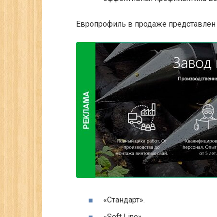
Европрофиль в продаже представлен 
«Стандарт».
«Soft Line».