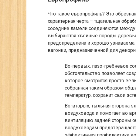
Что такое европрофиль? Это обрезная
характерная черта – тщательная обраб
соседние ламели соединяются между с
выбираются хвойные породы деревье
предопределена и хорошо узнаваема.
вагонки, предназначенной для декори
Во-первых, пазо-гребневое со
обстоятельство позволяет со
которое смотрится просто вел
собранная таким образом обш
температур, сохранит свои эст
Во-вторых, тыльная сторона э
воздуховода и помогает во вр
вентиляцию задней стороны об
воздуховодам предотвращается
эффективная профилактика во