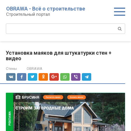
Перейти
OBRAWA - Всё о строительстве
к
Строительный портал
контенту
Поиск:
Установка маяков для штукатурки стен +
видео
Стены
OBRAWA